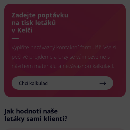
Zadejte poptávku
na tisk letáků
v Kelči
Vyplňte nezávazný kontaktní formulář. Vše si
pečlivě projdeme a brzy se vám ozveme s
návrhem materiálu a nezávaznou kalkulací.
Chci kalkulaci
Jak hodnotí naše
letáky sami klienti?