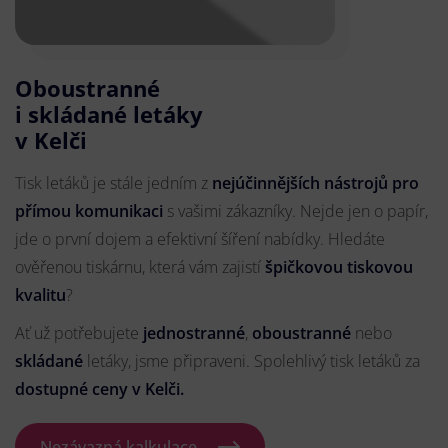
Oboustranné
i skládané letáky
v Kelči
Tisk letáků je stále jedním z
nejúčinnějších nástrojů pro
přímou komunikaci
s vašimi zákazníky. Nejde jen o papír,
jde o první dojem a efektivní šíření nabídky. Hledáte
ověřenou tiskárnu, která vám zajistí
špičkovou tiskovou
kvalitu
?
Ať už potřebujete
jednostranné
,
oboustranné
nebo
skládané
letáky, jsme připraveni. Spolehlivý tisk letáků za
dostupné ceny v Kelči.
Nezávazná kalkulace