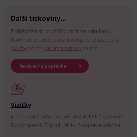
Další tiskoviny...
Prohlédněte si, co dalšího můžeme nabídnout.
Navrhneme
vizitky
,
letáky
,
katalogy
,
brožury
,
složky
,
plakáty
a různé
reklamní systémy
na míru.
Nezávazná poptávka
Vizitky
Jednostranné i oboustranné. Matné, lesklé i přírodní.
Různý materiál. Tisk od 100 ks. S dopravou zdarma.