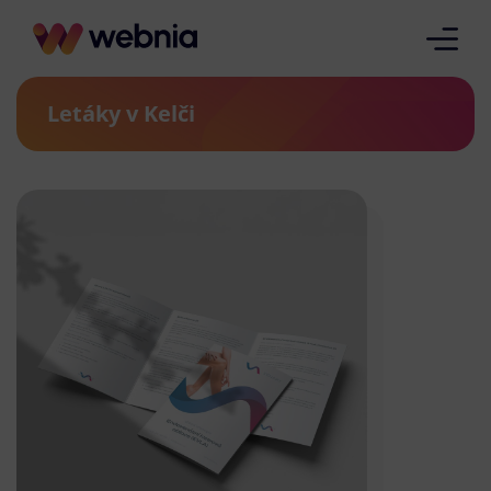
Letáky v Kelči