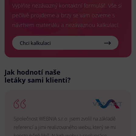
Vyplňte nezávazný kontaktní formulář. Vše si
pečlivě projdeme a brzy se vám ozveme s
návrhem materiálu a nezávaznou kalkulací.
Chci kalkulaci
Jak hodnotí naše
letáky sami klienti?
Společnost WEBNIA s.r.o. jsem zvolil na základě
referencí a jimi realizovaného webu, který se mi
konstrukčně libíl. Návrh webu a spolupráce