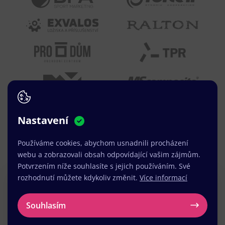
Nastavení
Používáme cookies, abychom usnadnili procházení
webu a zobrazovali obsah odpovídající vašim zájmům.
Potvrzením níže souhlasíte s jejich používáním. Své
rozhodnutí můžete kdykoliv změnit.
Více informací
Máte zájem o
tisk letáků
Souhlasím
v Kelči?