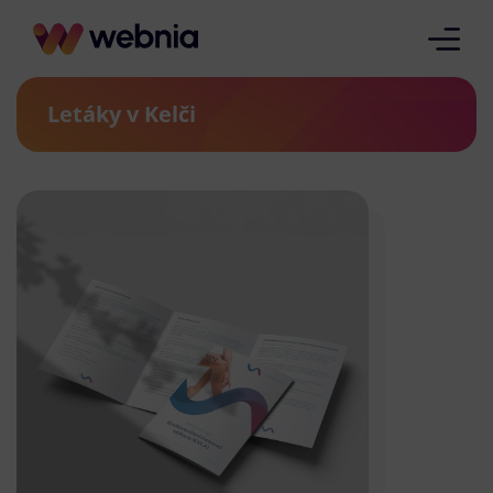
Letáky v Kelči