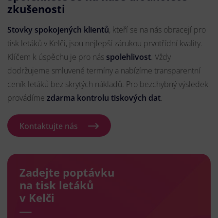
zkušenosti
Stovky spokojených klientů
, kteří se na nás obracejí pro
tisk letáků v Kelči, jsou nejlepší zárukou prvotřídní kvality.
Klíčem k úspěchu je pro nás
spolehlivost
. Vždy
dodržujeme smluvené termíny a nabízíme transparentní
ceník letáků bez skrytých nákladů. Pro bezchybný výsledek
provádíme
zdarma kontrolu tiskových dat
.
Kontaktujte nás
Zadejte poptávku
na tisk letáků
v Kelči