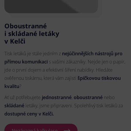
Oboustranné
i skládané letáky
v Kelči
Tisk letáků je stále jedním z
nejúčinnějších nástrojů pro
přímou komunikaci
s vašimi zákazníky. Nejde jen o papír,
jde o první dojem a efektivní šíření nabídky. Hledáte
ověřenou tiskárnu, která vám zajistí
špičkovou tiskovou
kvalitu
?
Ať už potřebujete
jednostranné
,
oboustranné
nebo
skládané
letáky, jsme připraveni. Spolehlivý tisk letáků za
dostupné ceny v Kelči.
Nezávazná kalkulace