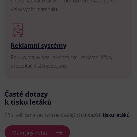
Široká nabídka tiskovin - od rozměru A4 až po A0.
Velký výběr materiálů.
Reklamní systémy
Roll-up, vlajky bez i s konsturkcí, reklamní áčko,
prezentační stěny, stojany.
Časté dotazy
k tisku letáků
Připravili jsme seznam nejčastějších dotazů k
tisku letáků
.
Mám jiný dotaz