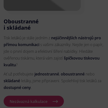
Oboustranné
i skládané
Tisk letáků je stále jedním z
nejúčinnějších nástrojů pro
přímou komunikaci
s vašimi zákazníky. Nejde jen o papír,
jde o první dojem a efektivní šíření nabídky. Hledáte
ověřenou tiskárnu, která vám zajistí
špičkovou tiskovou
kvalitu
?
Ať už potřebujete
jednostranné
,
oboustranné
nebo
skládané
letáky, jsme připraveni. Spolehlivý tisk letáků za
dostupné ceny
.
Nezávazná kalkulace