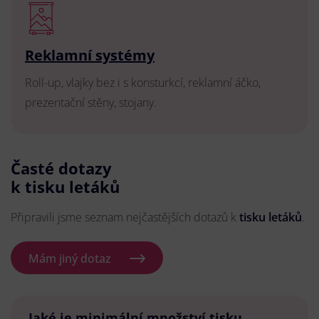
Reklamní systémy
Roll-up, vlajky bez i s konsturkcí, reklamní áčko,
prezentační stěny, stojany.
Časté dotazy
k tisku letáků
Připravili jsme seznam nejčastějších dotazů k
tisku letáků
.
Mám jiný dotaz
Jaké je minimální množství tisku