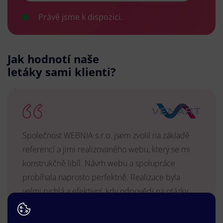
Právě jsme k dispozici.
Jak hodnotí naše
letáky sami klienti?
Společnost WEBNIA s.r.o. jsem zvolil na základě
referencí a jimi realizovaného webu, který se mi
konstrukčně libíl. Návrh webu a spolupráce
probíhala naprosto perfektně. Realizace byla
velmi rychlá a efektivní, kdy odpovědi na otázky,
úpravy a reakce byly vždy v řádu hodin a vše se
vyřešilo k mé spokojenosti. Web je dlouhodobě