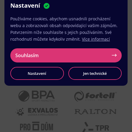
Nastavení
vyhovující, stabilní, průběžně upravován a podílí se
na pozitivním vnímání naší značky.
Používáme cookies, abychom usnadnili procházení
webu a zobrazovali obsah odpovídající vašim zájmům.
MUDr. Radek Vyšohlíd
,
Potvrzením níže souhlasíte s jejich používáním. Své
VENART s.r.o.
rozhodnutí můžete kdykoliv změnit.
Více informací
Souhlasím
Nastavení
Jen technické