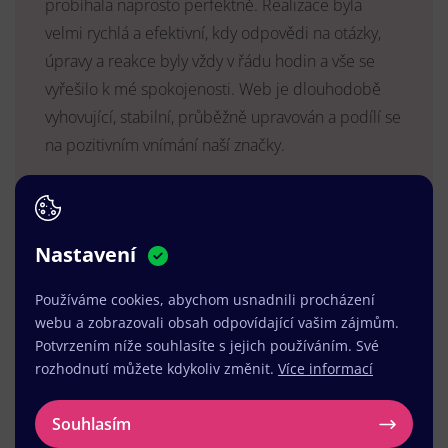
probíhala naprosto perfektně. Realizace byla
velmi rychlá a efektivní, kdy odpovědi na otázky,
úpravy a reakce byly vždy v řádu hodin a vše se
vyřešilo k mé spokojenosti. Web je dlouhodobě
vyhovující, stabilní, průběžně upravován a podílí se
na pozitivním vnímání naší značky.
MUDr. Radek Vyšohlíd
,
VENART s.r.o.
Nastavení
Používáme cookies, abychom usnadnili procházení
webu a zobrazovali obsah odpovídající vašim zájmům.
Potvrzením níže souhlasíte s jejich používáním. Své
rozhodnutí můžete kdykoliv změnit.
Více informací
Souhlasím