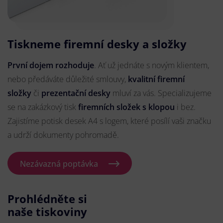
Tiskneme firemní desky a složky
První dojem rozhoduje
. Ať už jednáte s novým klientem,
nebo předáváte důležité smlouvy,
kvalitní firemní
složky
či
prezentační desky
mluví za vás. Specializujeme
se na zakázkový tisk
firemních složek s klopou
i bez.
Zajistíme potisk desek A4 s logem, které posílí vaši značku
a udrží dokumenty pohromadě.
Nezávazná poptávka
Prohlédněte si
naše tiskoviny