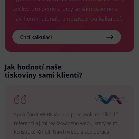
pečlivě projdeme a brzy se vám ozveme s
návrhem materiálu a nezávaznou kalkulací.
Chci kalkulaci
Jak hodnotí naše
tiskoviny sami klienti?
Společnost WEBNIA s.r.o. jsem zvolil na základě
referencí a jimi realizovaného webu, který se mi
konstrukčně libíl. Návrh webu a spolupráce