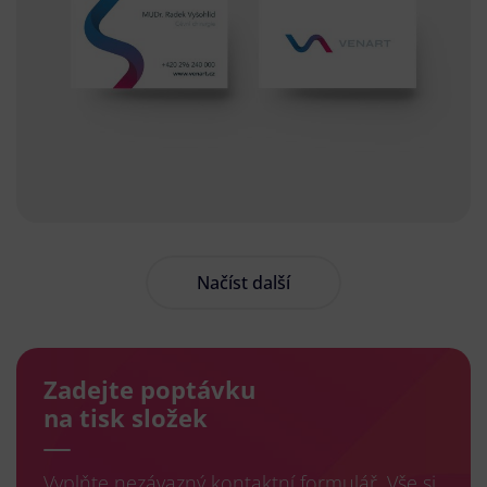
Načíst další
Zadejte poptávku
na tisk složek
Vyplňte nezávazný kontaktní formulář. Vše si