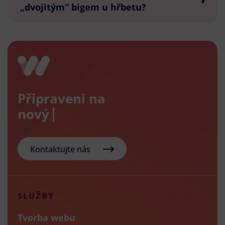
„dvojitým“ bigem u hřbetu?
Připraveni na
nový e-sh
Kontaktujte nás
SLUŽBY
Tvorba webu