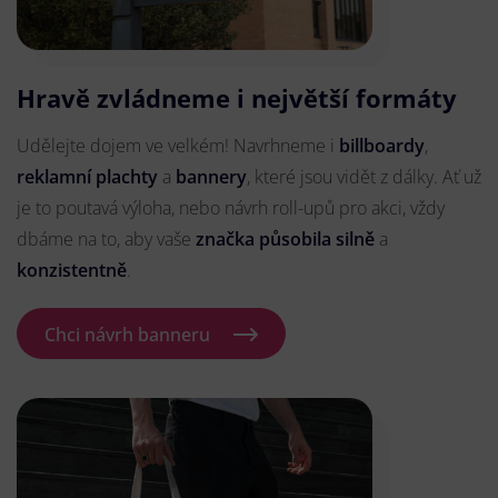
Hravě zvládneme i největší formáty
Udělejte dojem ve velkém! Navrhneme i
billboardy
,
reklamní plachty
a
bannery
, které jsou vidět z dálky. Ať už
je to poutavá výloha, nebo návrh roll-upů pro akci, vždy
dbáme na to, aby vaše
značka působila silně
a
konzistentně
.
Chci návrh banneru