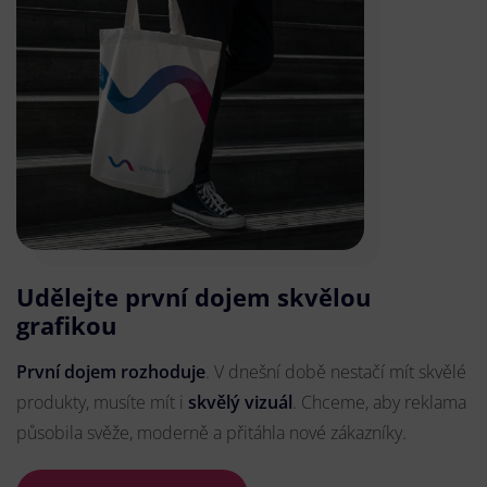
Udělejte první dojem skvělou
grafikou
První dojem rozhoduje
. V dnešní době nestačí mít skvělé
produkty, musíte mít i
skvělý vizuál
. Chceme, aby reklama
působila svěže, moderně a přitáhla nové zákazníky.