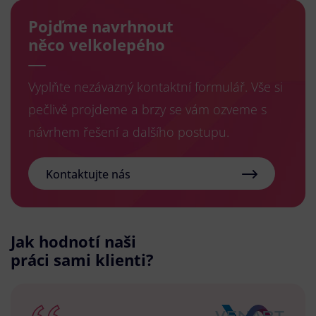
Pojďme navrhnout
něco velkolepého
Vyplňte nezávazný kontaktní formulář. Vše si
pečlivě projdeme a brzy se vám ozveme s
návrhem řešení a dalšího postupu.
Kontaktujte nás
Jak hodnotí naši
práci sami klienti?