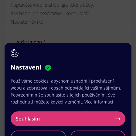
Poptáváte web, e-shop, grafické služby,
tisk nebo jen nezávaznou konzultaci?
Napište nám to.
Vaše jméno
*
Nastavení
Váš e-mail
*
Používáme cookies, abychom usnadnili procházení
webu a zobrazovali obsah odpovídající vašim zájmům.
Potvrzením níže souhlasíte s jejich používáním. Své
Vaše zpráva
*
rozhodnutí můžete kdykoliv změnit.
Více informací
Souhlasím