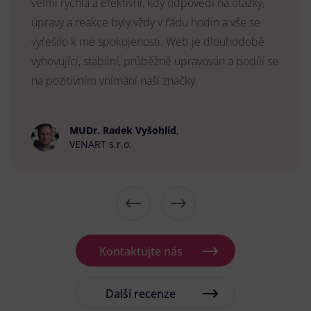
velmi rychlá a efektivní, kdy odpovědi na otázky,
úpravy a reakce byly vždy v řádu hodin a vše se
vyřešilo k mé spokojenosti. Web je dlouhodobě
vyhovující, stabilní, průběžně upravován a podílí se
na pozitivním vnímání naší značky.
MUDr. Radek Vyšohlíd
,
VENART s.r.o.
Kontaktujte nás
Další recenze