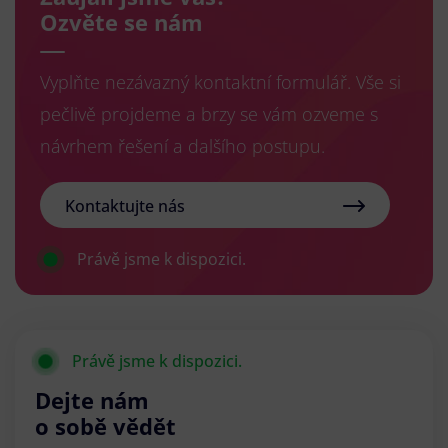
Ozvěte se nám
Vyplňte nezávazný kontaktní formulář. Vše si
pečlivě projdeme a brzy se vám ozveme s
návrhem řešení a dalšího postupu.
Kontaktujte nás
Právě jsme k dispozici.
Právě jsme k dispozici.
Dejte nám
o sobě vědět