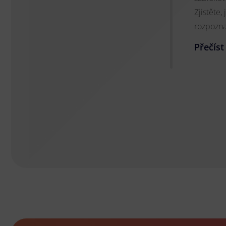
Zjistěte
rozpozna
Přečíst