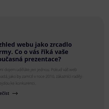
zhled webu jako zrcadlo
irmy. Co o vás říká vaše
oučasná prezentace?
vní dojem uděláte jen jednou. Pokud váš web
adá, jako by zamrzl v roce 2010, zákazníci raději
ejdou ke konkurenci.
ečíst