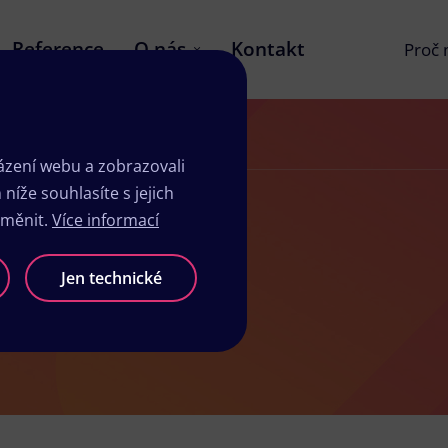
Reference
O nás
Kontakt
Proč
zení webu a zobrazovali
íže souhlasíte s jejich
změnit.
Více informací
Jen technické