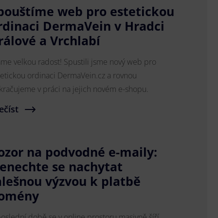
pouštíme web pro estetickou
rdinaci DermaVein v Hradci
rálové a Vrchlabí
me velkou radost! Spustili jsme nový web pro
tetickou ordinaci DermaVein.cz a rovnou
kračujeme v práci na jejich novém e-shopu.
ečíst
ozor na podvodné e-maily:
enechte se nachytat
alešnou výzvou k platbě
omény
poslední době se v online prostoru masivně šíří