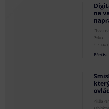
Digit
na v
napr
Chaos na 
Pokud li
kliknou n
Přečíst
Smis
kter
ovlá
Přišla v
zablokov