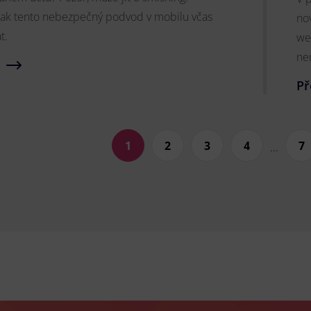
, jak tento nebezpečný podvod v mobilu včas
nov
t.
we
ne
Př
1
2
3
4
7
...