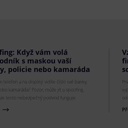
fing: Když vám volá
V
odník s maskou vaší
f
y, policie nebo kamaráda
s
 telefon a na displeji vidíte číslo své banky,
Pr
nebo kamaráda? Pozor, může jít o spoofing.
vyp
, jak tento nebezpečný podvod funguje.
od
Př