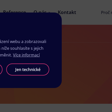
Reference
O nás
Kontakt
Proč
zení webu a zobrazovali
íže souhlasíte s jejich
změnit.
Více informací
Jen technické