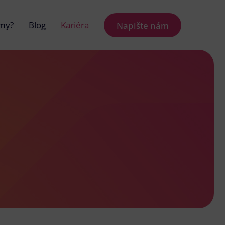
 my?
Blog
Kariéra
Napište nám