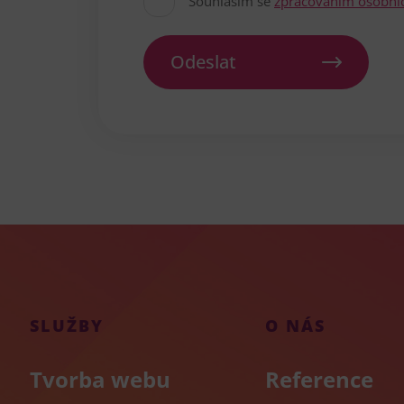
Souhlasím se
zpracováním osobní
Odeslat
SLUŽBY
O NÁS
Tvorba webu
Reference