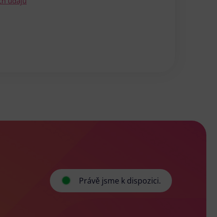
ch údajů
Právě jsme k dispozici.