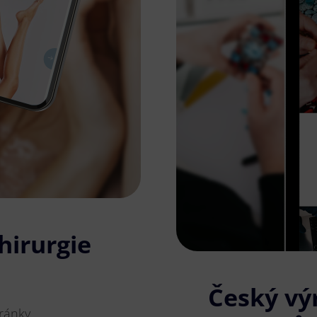
hirurgie
Český vý
ránky.