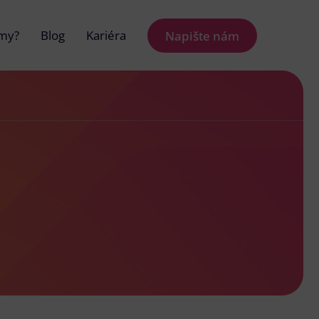
 my?
Blog
Kariéra
Napište nám