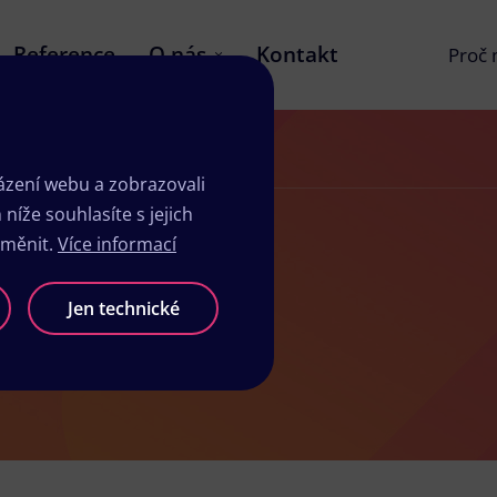
Reference
O nás
Kontakt
Proč
Firemní web
zení webu a zobrazovali
íže souhlasíte s jejich
změnit.
Více informací
Jen technické