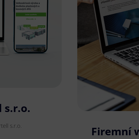
 s.r.o.
ll s.r.o.
Firemní 