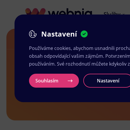
Služby
Nastavení
Služby
Tvorba webových stránek
Používáme cookies, abychom usnadnili prochá
obsah odpovídající vašim zájmům. Potvrzením n
používáním. Své rozhodnutí můžete kdykoliv 
Firemní web
Souhlasím
Nastavení