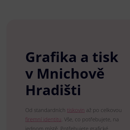
Grafika a tisk
v Mnichově
Hradišti
Od standardních
tiskovin
až po celkovou
firemní identitu
. Vše, co potřebujete, na
jednom místě. Potřebujete grafické