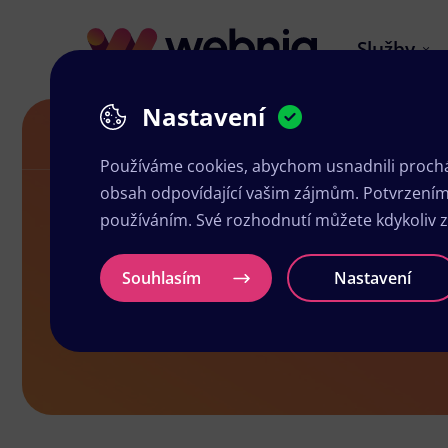
Služby
Nastavení
Grafika a tisk Mnichovo Hradiště
Používáme cookies, abychom usnadnili prochá
obsah odpovídající vašim zájmům. Potvrzením n
používáním. Své rozhodnutí můžete kdykoliv 
Grafika a ti
Souhlasím
Nastavení