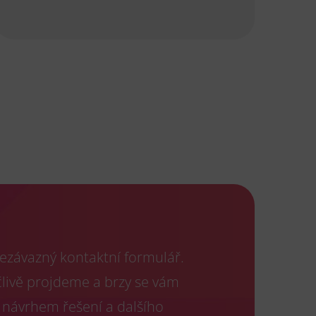
ezávazný kontaktní formulář.
člivě projdeme a brzy se vám
 návrhem řešení a dalšího