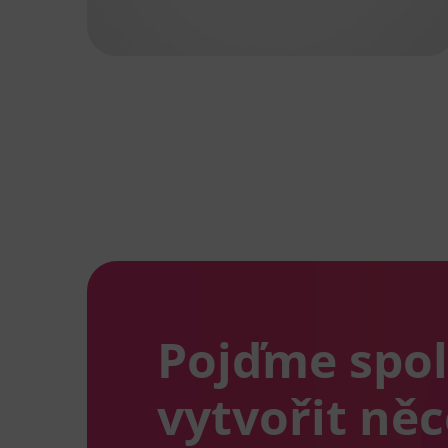
Pojďme spo
vytvořit ně