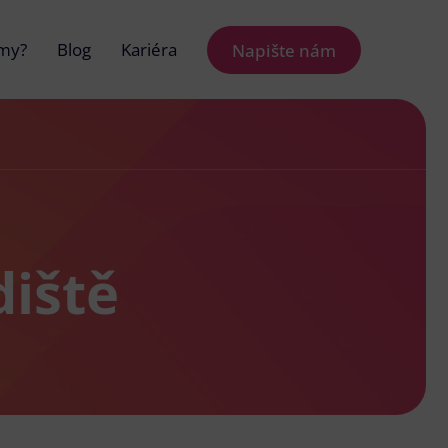
 my?
Blog
Kariéra
Napište nám
diště