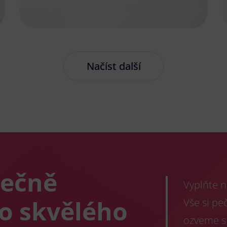
Načíst další
lečně
Vyplňte n
co skvělého
Vše si pe
ozveme s