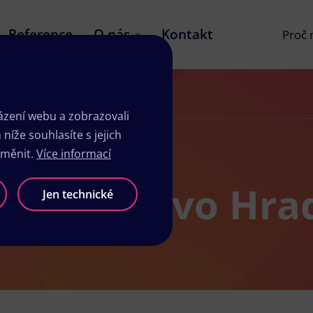
Reference
O nás
Kontakt
Proč
zení webu a zobrazovali
íže souhlasíte s jejich
změnit.
Více informací
sk Mnichovo Hra
Jen technické