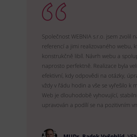
Společnost WEBNIA s.r.o. jsem zvolil 
referencí a jimi realizovaného webu, k
konstrukčně libíl. Návrh webu a spol
naprosto perfektně. Realizace byla vel
efektivní, kdy odpovědi na otázky, úpr
vždy v řádu hodin a vše se vyřešilo k 
Web je dlouhodobě vyhovující, stabiln
upravován a podílí se na pozitivním v
MUDr. Radek Vyšohlíd
,
VEN