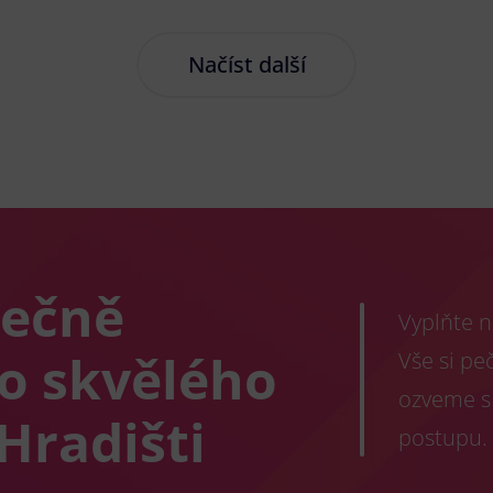
Načíst další
lečně
Vyplňte n
co skvělého
Vše si pe
ozveme s
Hradišti
postupu.