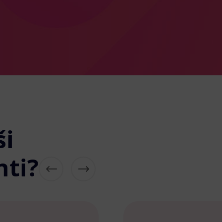
ši
nti?