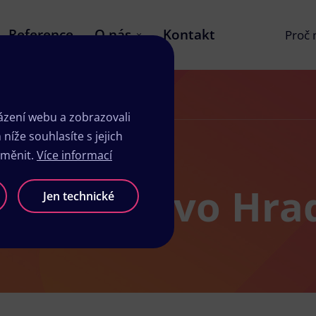
Reference
O nás
Kontakt
Proč
zení webu a zobrazovali
íže souhlasíte s jejich
změnit.
Více informací
sk Mnichovo Hra
Jen technické