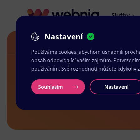
Služby
Nastavení
Grafika a tisk Mnichovo Hradiště
Používáme cookies, abychom usnadnili prochá
obsah odpovídající vašim zájmům. Potvrzením n
používáním. Své rozhodnutí můžete kdykoliv 
Grafika a ti
Souhlasím
Nastavení