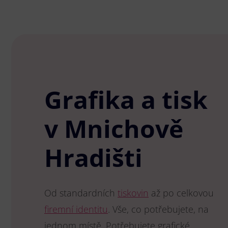
Grafika a tisk
v Mnichově
Hradišti
Od standardních
tiskovin
až po celkovou
firemní identitu
. Vše, co potřebujete, na
jednom místě. Potřebujete grafické