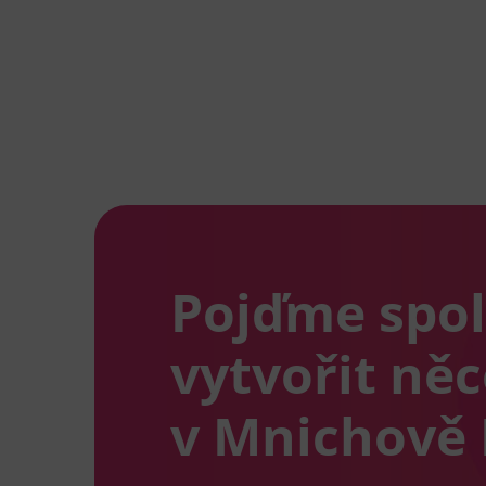
Pojďme spo
vytvořit ně
v Mnichově 