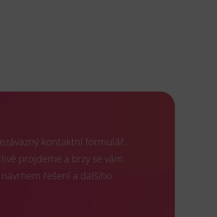
ezávazný kontaktní formulář.
člivě projdeme a brzy se vám
 návrhem řešení a dalšího