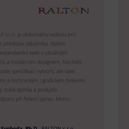
 s.r.o. je dokonalou volbou pro
 představ zákazníka. Našim
estandardní web s obsáhlým
tů a moderním designem. Nechtěli
le specifikací vytvořit, ale také
mi a technickým i grafickým řešením.
zcela splnila a poskytla
dporu při řešení úprav. Mohu
p Svoboda, Ph.D.
,
RALTON s.r.o.