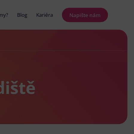
 my?
Blog
Kariéra
Napište nám
diště