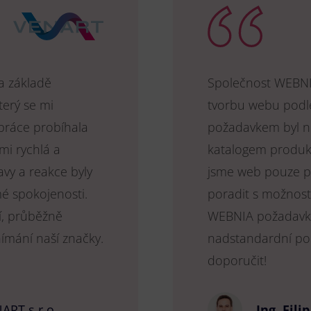
na základě
Společnost WEBNIA
terý se mi
tvorbu webu podle
upráce probíhala
požadavkem byl n
mi rychlá a
katalogem produk
avy a reakce byly
jsme web pouze pod
mé spokojenosti.
poradit s možnost
í, průběžně
WEBNIA požadavky 
nímání naší značky.
nadstandardní po
doporučit!
ART s.r.o.
Ing. Fili