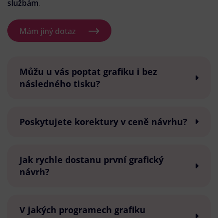
službám
.
Mám jiný dotaz
Můžu u vás poptat grafiku i bez
následného tisku?
Poskytujete korektury v ceně návrhu?
Jak rychle dostanu první grafický
návrh?
V jakých programech grafiku