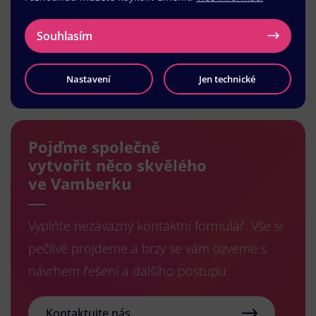
Souhlasím
Načíst další
Nastavení
Jen technické
Pojďme společně
vytvořit něco skvělého
ve Vamberku
Vyplňte nezávazný kontaktní formulář. Vše si
pečlivě projdeme a brzy se vám ozveme s
návrhem řešení a dalšího postupu.
Kontaktujte nás