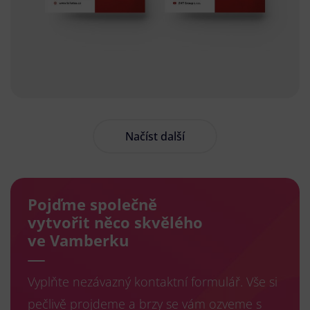
Načíst další
Pojďme společně
vytvořit něco skvělého
ve Vamberku
Vyplňte nezávazný kontaktní formulář. Vše si
pečlivě projdeme a brzy se vám ozveme s