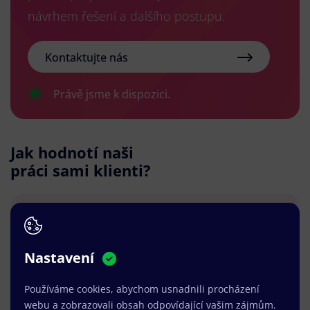
návrhem řešení a dalšího postupu.
Kontaktujte nás
Právě jsme k dispozici.
Jak hodnotí naši
práci sami klienti?
Nastavení
Společnost WEBNIA s.r.o. jsem zvolil na základě
referencí a jimi realizovaného webu, který se mi
Používáme cookies, abychom usnadnili procházení
konstrukčně libíl. Návrh webu a spolupráce
webu a zobrazovali obsah odpovídající vašim zájmům.