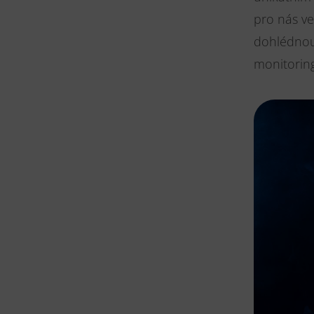
pro nás ve
dohlédnout
monitorin