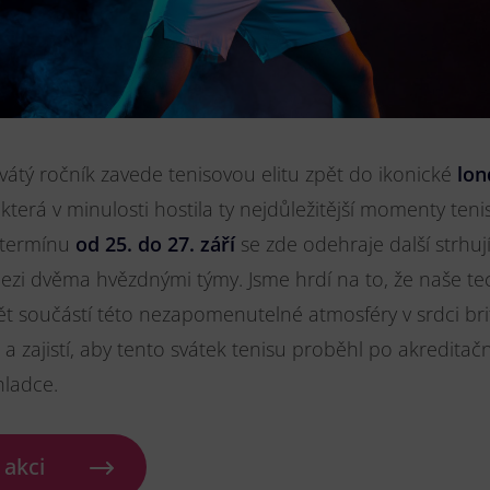
vátý ročník zavede tenisovou elitu zpět do ikonické
lon
 která v minulosti hostila ty nejdůležitější momenty ten
V termínu
od 25. do 27. září
se zde odehraje další strhují
zi dvěma hvězdnými týmy. Jsme hrdí na to, že naše te
 součástí této nezapomenutelné atmosféry v srdci bri
a zajistí, aby tento svátek tenisu proběhl po akreditač
hladce.
 akci