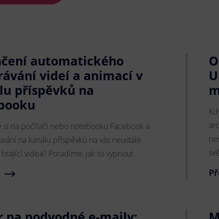
čení automatického
O
rávání videí a animací v
U
lu příspěvků na
m
booku
Kd
arc
te si na počítači nebo notebooku Facebook a
nes
uvání na kanálu příspěvků na vás neustále
sv
 hrající videa? Poradíme, jak to vypnout.
Př
r na podvodné e-maily:
M