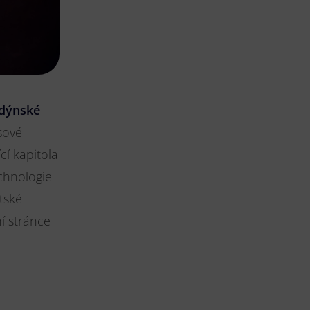
dýnské
isové
cí kapitola
chnologie
tské
ní stránce