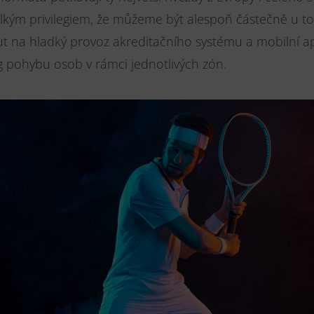
lkým privilegiem, že můžeme být alespoň částečně u t
 na hladký provoz akreditačního systému a mobilní ap
g pohybu osob v rámci jednotlivých zón.