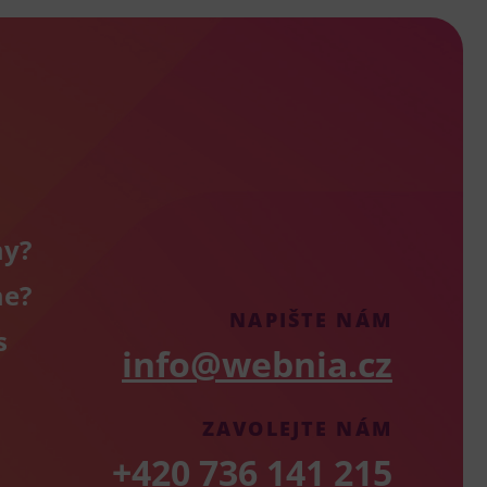
my?
me?
NAPIŠTE NÁM
s
info@webnia.cz
ZAVOLEJTE NÁM
+420 736 141 215