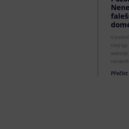
Nene
fale
dom
V posled
nový typ 
webových
nenaletě
Přečíst