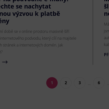
chte se nachytat
š
šnou výzvou k platbě
n
ény
Má
js
ní době se v online prostoru masivně šíří
au
internetového podvodu, který cílí na majitele
ka
 stránek a internetových domén. Jak
t?
Př
1
2
3
6
...
..