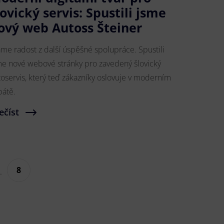
lovický servis: Spustili jsme
ový web Autoss Šteiner
me radost z další úspěšné spolupráce. Spustili
me nové webové stránky pro zavedený šlovický
toservis, který teď zákazníky oslovuje v moderním
bátě.
ečíst
8
.