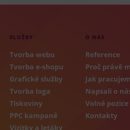
SLUŽBY
O NÁS
Tvorba webu
Reference
Tvorba e-shopu
Proč právě 
Grafické služby
Jak pracuje
Tvorba loga
Napsali o ná
Tiskoviny
Volné pozice
PPC kampaně
Kontakty
Vizitky a letáky