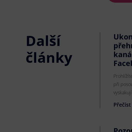
Další
Ukon
přeh
články
kaná
Face
Prohlíží
při poso
vyskakují
Přečíst
Pozo