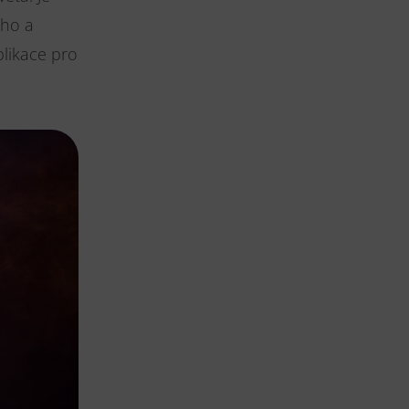
oho a
likace pro