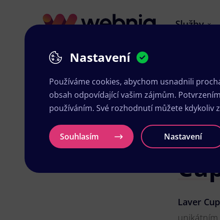
Služby
Nastavení
Používáme cookies, abychom usnadnili prochá
obsah odpovídající vašim zájmům. Potvrzením n
Tec
používáním. Své rozhodnutí můžete kdykoliv 
ten
Souhlasím
Nastavení
Cup
Laver Cup
unikátním 