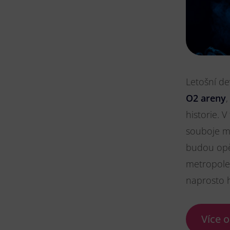
Letošní de
O2 areny
,
historie. 
souboje me
budou opět
metropole 
naprosto 
Více o