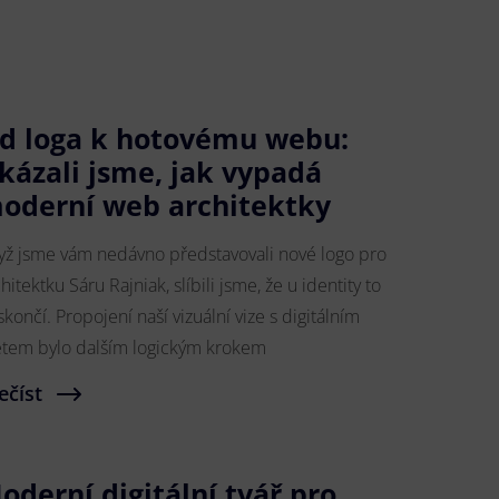
d loga k hotovému webu:
kázali jsme, jak vypadá
oderní web architektky
yž jsme vám nedávno představovali nové logo pro
hitektku Sáru Rajniak, slíbili jsme, že u identity to
končí. Propojení naší vizuální vize s digitálním
ětem bylo dalším logickým krokem
ečíst
oderní digitální tvář pro