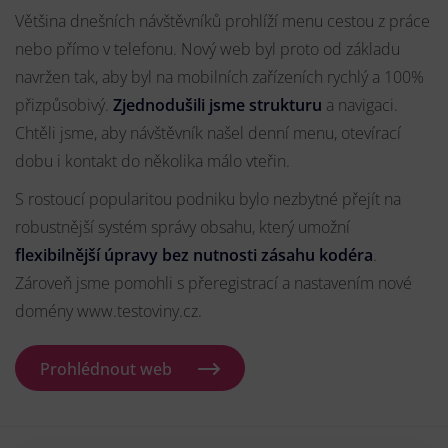
Většina dnešních návštěvníků prohlíží menu cestou z práce
nebo přímo v telefonu. Nový web byl proto od základu
navržen tak, aby byl na mobilních zařízeních rychlý a 100%
přizpůsobivý.
Zjednodušili jsme strukturu
a navigaci.
Chtěli jsme, aby návštěvník našel denní menu, otevírací
dobu i kontakt do několika málo vteřin.
S rostoucí popularitou podniku bylo nezbytné přejít na
robustnější systém správy obsahu, který umožní
flexibilnější úpravy bez nutnosti zásahu kodéra
.
Zároveň jsme pomohli s přeregistrací a nastavením nové
domény www.testoviny.cz.
Prohlédnout web