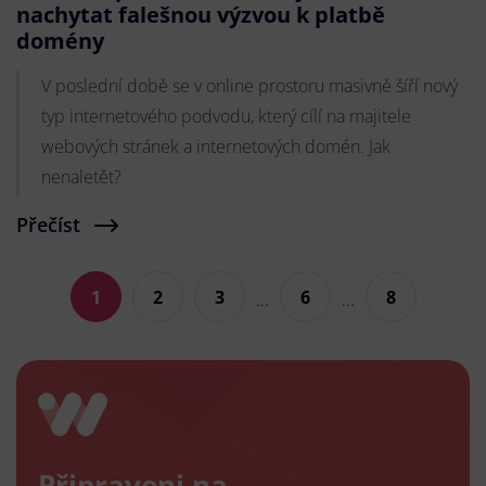
nachytat falešnou výzvou k platbě
domény
V poslední době se v online prostoru masivně šíří nový
typ internetového podvodu, který cílí na majitele
webových stránek a internetových domén. Jak
nenaletět?
Přečíst
1
2
3
6
8
...
...
Připraveni na