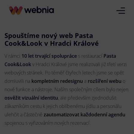
Spouštíme nový web Pasta
Cook&Look v Hradci Králové
V rámci
10 let trvající spolupráce
s restaurací
Pasta
Cook&Look
v Hradci Králové jsme realizovali již třetí verzi
webových stránek. Po téměř čtyřech letech jsme se opět
domluvili na
kompletním redesignu
a
rozšíření webu
o
nové funkce a nástroje. Naším společným cílem bylo nejen
osvěžit vizuální identitu
, ale především zjednodušit
zákazníkům cestu k jejich oblíbenému jídlu a personálu
ulehčit a částečně
zautomatizovat každodenní agendu
spojenou s vyřizováním nových rezervací.