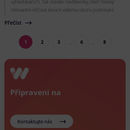
vyhledávačích. Tak získáte návštěvníky, kteří hledají
relevantní klíčová slova k vašemu oboru podnikání.
Přečíst
1
2
3
6
8
...
...
Připraveni na
Kontaktujte nás