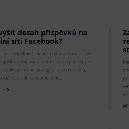
zvýšit dosah příspěvků na
Z
lní síti Facebook?
r
s
jsme publikovali článek na téma Sociální sítě
ejní kanál menších firem. Ukázali jsme si, jak
Pe
je zvolit správnou strategii a formu obsahu,
no
sociálních sítích chceme sdílet.
po
vy
va
Př