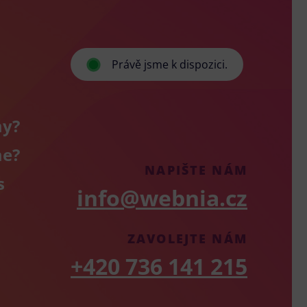
Právě jsme k dispozici.
my?
me?
NAPIŠTE NÁM
s
info@webnia.cz
ZAVOLEJTE NÁM
+420 736 141 215