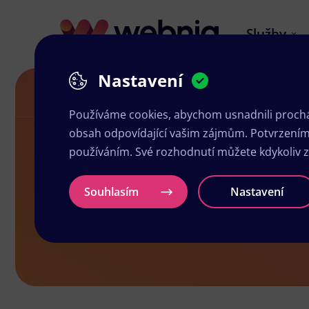
Služby
Nastavení
Blog
Co znamená responzivní web a
Používáme cookies, abychom usnadnili prochá
obsah odpovídající vašim zájmům. Potvrzením n
používáním. Své rozhodnutí můžete kdykoliv 
Co znamená 
Souhlasím
Nastavení
mít?