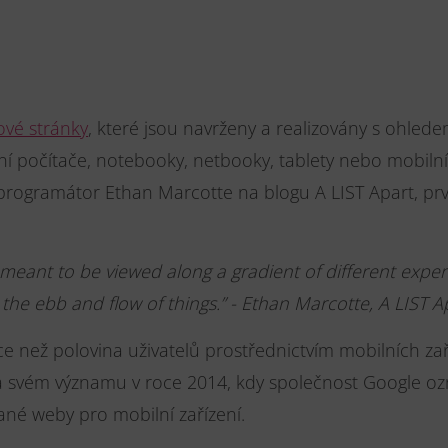
vé stránky
, které jsou navrženy a realizovány s ohled
lní počítače, notebooky, netbooky, tablety nebo mobiln
 programátor Ethan Marcotte na blogu A LIST Apart, prv
eant to be viewed along a gradient of different exper
r the ebb and flow of things.” - Ethan Marcotte, A LIST 
íce než polovina uživatelů prostřednictvím mobilních za
a svém významu v roce 2014, kdy společnost Google ozn
ané weby pro mobilní zařízení.