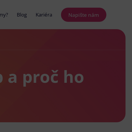
 my?
Blog
Kariéra
Napište nám
 a proč ho