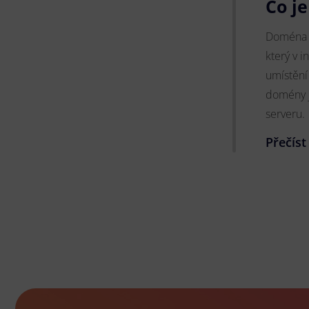
Co j
Doména (
který v i
umístění
domény j
serveru.
Přečíst