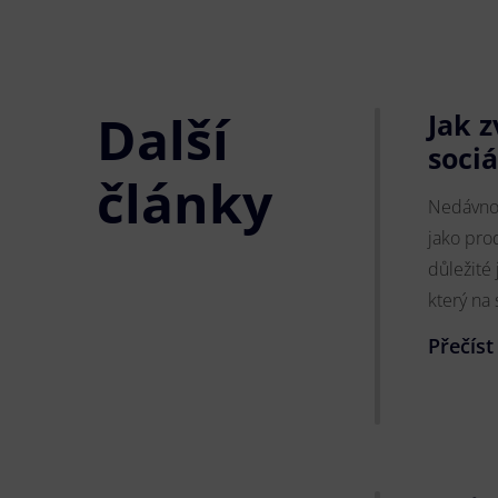
Další
Jak 
sociá
články
Nedávno 
jako prod
důležité 
který na 
Přečíst