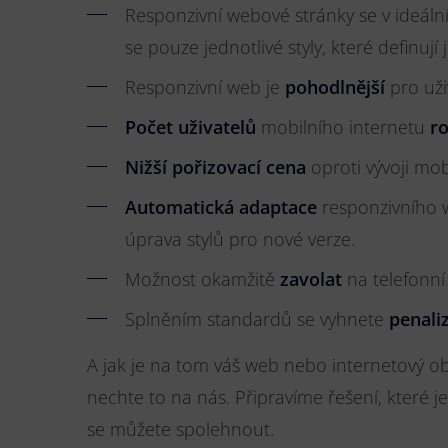
Responzivní webové stránky se v ideál
se pouze jednotlivé styly, které definují 
Responzivní web je
pohodlnější
pro uži
Počet uživatelů
mobilního internetu
ro
Nižší pořizovací cena
oproti vývoji mob
Automatická adaptace
responzivního w
úprava stylů pro nové verze.
Možnost okamžitě
zavolat
na telefonní č
Splněním standardů se vyhnete
penali
A jak je na tom váš web nebo internetový ob
nechte to na nás. Připravíme řešení, které je
se můžete spolehnout.