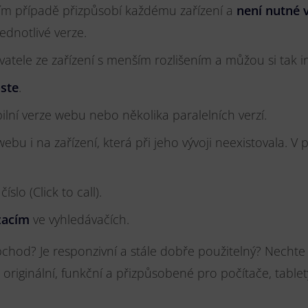
ním případě přizpůsobí každému zařízení a
není nutné
jednotlivé verze.
vatele ze zařízení s menším rozlišením a můžou si tak 
ste
.
ilní verze webu nebo několika paralelních verzí.
ebu i na zařízení, která při jeho vývoji neexistovala. 
íslo (Click to call).
zacím
ve vyhledávačích.
chod? Je responzivní a stále dobře použitelný? Nechte s
 originální, funkční a přizpůsobené pro počítače, tablety