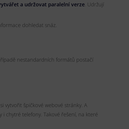
vytvářet a udržovat paralelní verze
. Udržují
informace dohledat snáz.
V případě nestandardních formátů postačí
i vytvořit špičkové webové stránky. A
 i chytré telefony. Takové řešení, na které