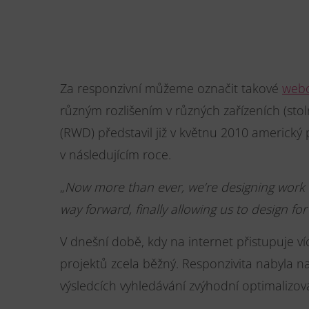
Za responzivní můžeme označit takové
webo
různým rozlišením v různých zařízeních (sto
(RWD) představil již v květnu 2010 americký
v následujícím roce.
„
Now more than ever, we’re designing work m
way forward, finally allowing us to design fo
V dnešní době, kdy na internet přistupuje v
projektů zcela běžný. Responzivita nabyla n
výsledcích vyhledávání zvýhodní optimalizov