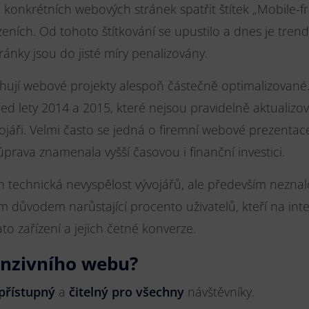
konkrétních webových stránek spatřit štítek „Mobile-frie
zeních. Od tohoto štítkování se upustilo a dnes je tren
nky jsou do jisté míry penalizovány.
rhují webové projekty alespoň částečně optimalizované
d lety 2014 a 2015, které nejsou pravidelně aktualizo
áři. Velmi často se jedná o firemní webové prezentace
úprava znamenala vyšší časovou i finanční investici.
n technická nevyspělost vývojářů, ale především nezna
m důvodem narůstající procento uživatelů, kteří na inte
ato zařízení a jejich četné konverze.
onzivního webu?
 přístupný
a
čitelný
pro všechny
návštěvníky.