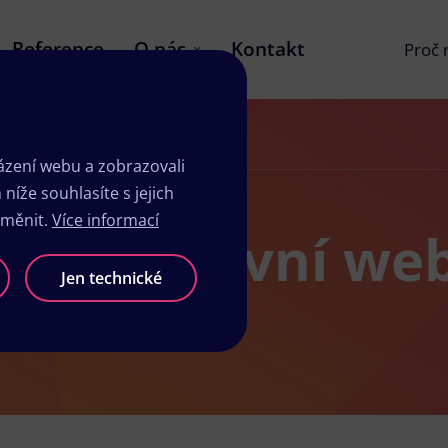
Reference
O nás
Kontakt
Proč
 proč ho mít?
zení webu a zobrazovali
íže souhlasíte s jejich
změnit.
Více informací
responzivní web
Jen technické