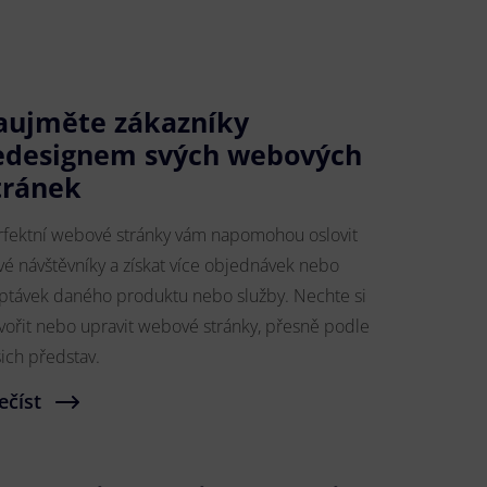
aujměte zákazníky
edesignem svých webových
tránek
rfektní webové stránky vám napomohou oslovit
vé návštěvníky a získat více objednávek nebo
ptávek daného produktu nebo služby. Nechte si
tvořit nebo upravit webové stránky, přesně podle
šich představ.
ečíst