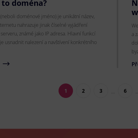
e to doména?
N
w
neboli doménové jméno) je unikátní název,
nternetu nahrazuje jinak číselné vyjádření
We
 serveru, známé jako IP adresa. Hlavní funkcí
a 
e usnadnit nalezení a navštívení konkrétního
do
by
Př
1
2
3
6
...
..