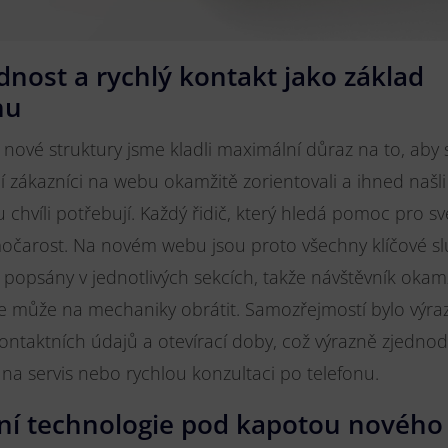
dnost a rychlý kontakt jako základ
hu
 nové struktury jsme kladli maximální důraz na to, aby 
í zákazníci na webu okamžitě zorientovali a ihned našli
 chvíli potřebují. Každý řidič, který hledá pomoc pro sv
močarost. Na novém webu jsou proto všechny klíčové sl
popsány v jednotlivých sekcích, takže návštěvník okamži
e může na mechaniky obrátit. Samozřejmostí bylo výra
ontaktních údajů a otevírací doby, což výrazně zjedno
na servis nebo rychlou konzultaci po telefonu.
í technologie pod kapotou novéh