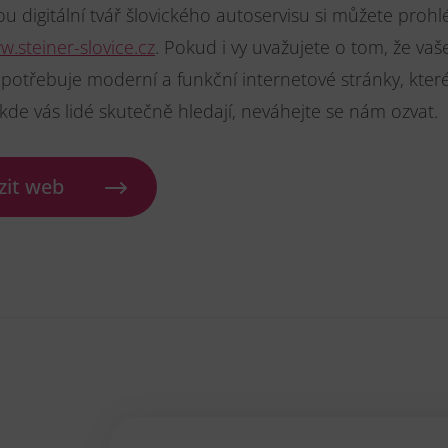
ou digitální tvář šlovického autoservisu si můžete proh
.steiner-slovice.cz
. Pokud i vy uvažujete o tom, že vaš
potřebuje moderní a funkční internetové stránky, kte
 kde vás lidé skutečně hledají, neváhejte se nám ozvat.
zit web