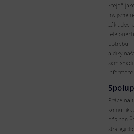
Stejně jak
my jsme n
základech.
telefonech
potřebují 
a díky naš
sám snadn
informace.
Spolup
Práce na 
komunikaci
nás pan Št
strategick