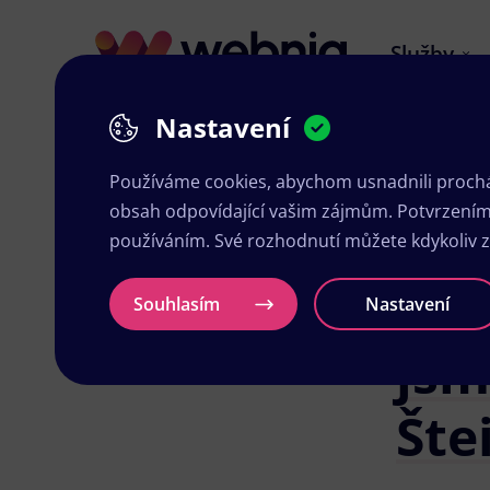
Služby
Nastavení
Používáme cookies, abychom usnadnili prochá
obsah odpovídající vašim zájmům. Potvrzením n
Mod
používáním. Své rozhodnutí můžete kdykoliv 
šlo
Souhlasím
Nastavení
jsm
Šte