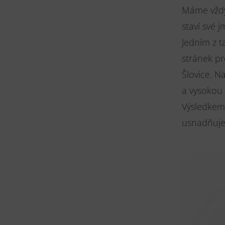
Máme vždy
staví své
Jedním z t
stránek pr
Šlovice. N
a vysokou 
Výsledkem 
usnadňuje 