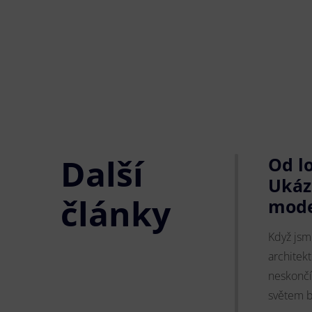
Další
Od l
Ukáz
články
mode
Když jsm
architekt
neskončí.
světem b