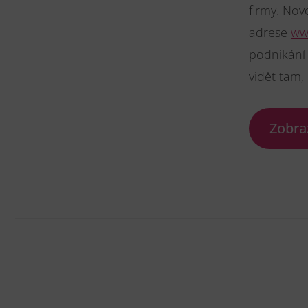
firmy. Nov
adrese
www
podnikání 
vidět tam,
Zobra