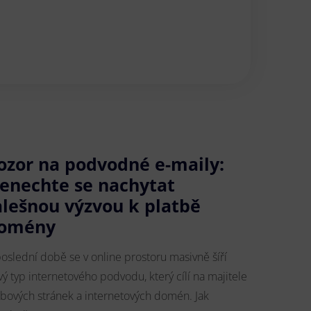
ozor na podvodné e-maily:
enechte se nachytat
alešnou výzvou k platbě
omény
poslední době se v online prostoru masivně šíří
ý typ internetového podvodu, který cílí na majitele
bových stránek a internetových domén. Jak