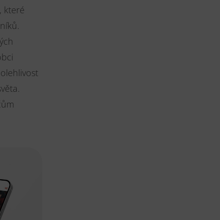
 které
níků.
vých
obci
olehlivost
věta.
ičům