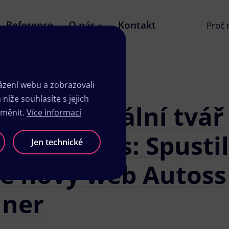
Reference
O nás
Kontakt
Proč
zení webu a zobrazovali
íže souhlasíte s jejich
erní digitální tvář
změnit.
Více informací
vický servis: Spustil
Jen technické
e nový web Autoss
iner