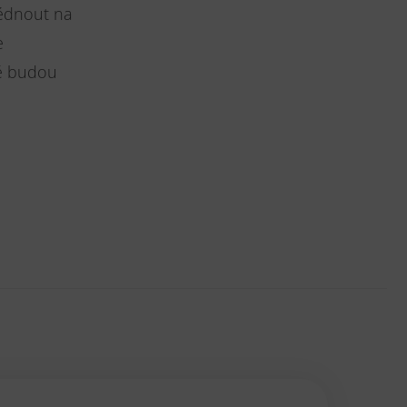
lédnout na
e
ré budou