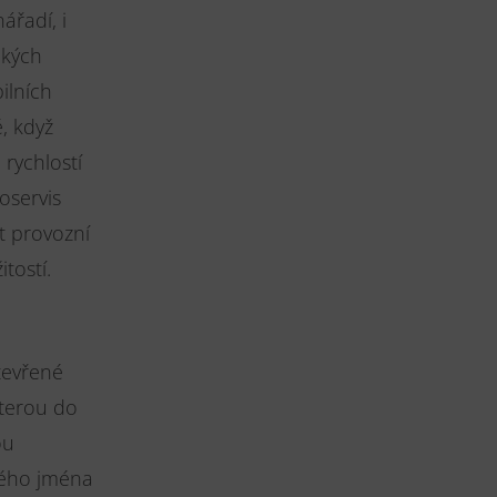
ářadí, i
ckých
ilních
é, když
 rychlostí
oservis
t provozní
tostí.
tevřené
kterou do
ou
brého jména