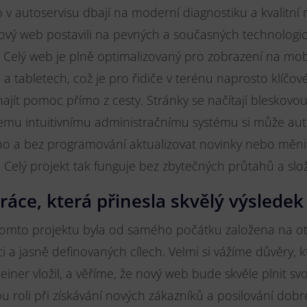
o v autoservisu dbají na moderní diagnostiku a kvalitní n
ový web postavili na pevných a současných technologi
 Celý web je plně optimalizovaný pro zobrazení na mob
 a tabletech, což je pro řidiče v terénu naprosto klíčov
najít pomoc přímo z cesty. Stránky se načítají bleskovou
emu intuitivnímu administračnímu systému si může aut
o a bez programování aktualizovat novinky nebo měni
 Celý projekt tak funguje bez zbytečných průtahů a složi
ráce, která přinesla skvělý výsledek
tomto projektu byla od samého počátku založena na o
 a jasně definovaných cílech. Velmi si vážíme důvěry, 
einer vložil, a věříme, že nový web bude skvěle plnit sv
ou roli při získávání nových zákazníků a posilování do