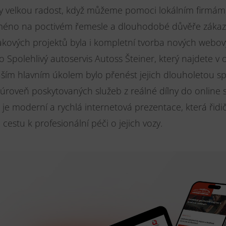
 velkou radost, když můžeme pomoci lokálním firmám,
 jméno na poctivém řemesle a dlouhodobé důvěře zákaz
akových projektů byla i kompletní tvorba nových webo
o Spolehlivý autoservis Autoss Šteiner, který najdete v 
aším hlavním úkolem bylo přenést jejich dlouholetou sp
úroveň poskytovaných služeb z reálné dílny do online s
je moderní a rychlá internetová prezentace, která řid
cestu k profesionální péči o jejich vozy.