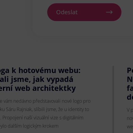
Odeslat
oga k hotovému webu:
P
ali jsme, jak vypadá
N
rní web architektky
f
d
e vám nedávno představovali nové logo pro
ku Sáru Rajniak, slíbili jsme, že u identity to
V 
 Propojení naší vizuální vize s digitálním
nov
ylo dalším logickým krokem
we