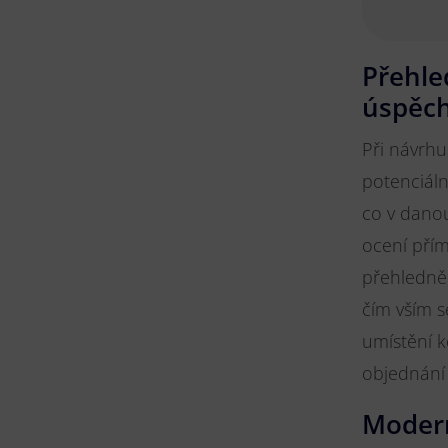
Přehle
úspěc
Při návrhu
potenciáln
co v danou
ocení pří
přehledně 
čím vším s
umístění k
objednání 
Modern