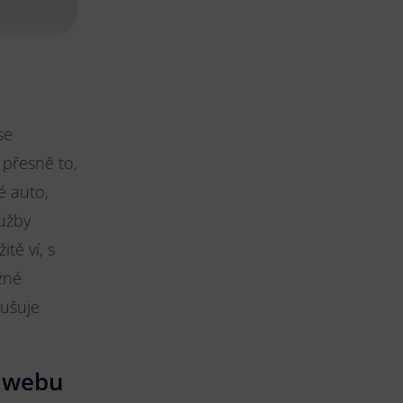
se
 přesně to,
é auto,
užby
tě ví, s
zné
dušuje
o webu