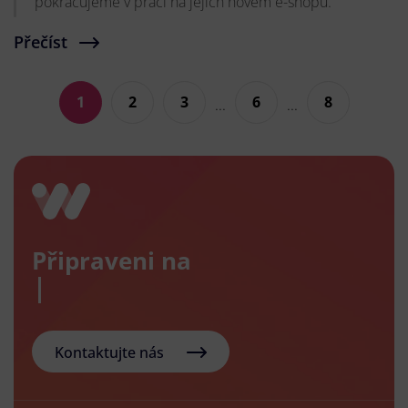
pokračujeme v práci na jejich novém e-shopu.
Přečíst
1
2
3
6
8
...
...
Připraveni na
no
Kontaktujte nás