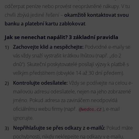
odčerpat peníze nebo provést neoprávněné nákupy. V tu
chvíli zbývá jediné řešení –
okamžitě kontaktovat svou
banku a platební kartu zablokovat
.
Jak se nenechat napálit? 3 základní pravidla
Zachovejte klid a nespěchejte:
Podvodné e-maily se
vás vždy snaží vystrašit krátkou lhůtou (např. „do 2
dnů“). Skuteční poskytovatelé posílají výzvy k platbě s
velkým předstihem (obvykle 14 až 30 dní předem).
Kontrolujte odesílatele:
Vždy se podívejte na celou e-
mailovou adresu odesílatele, nejen na jeho zobrazené
jméno. Pokud adresa za zavináčem neodpovídá
oficiálnímu webu firmy (např.
), e-mail
@wedos.cz
ignorujte.
Nepřihlašujte se přes odkazy z e-mailů:
Pokud máte
pochybnosti, nikdy neklepejte na odkazy v e-mailu.