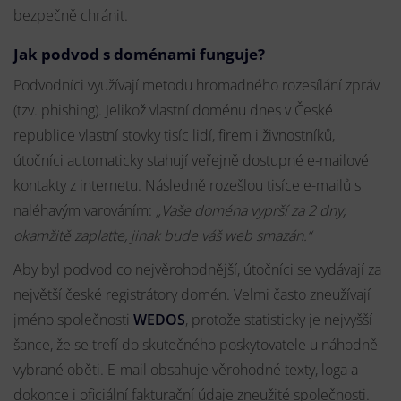
bezpečně chránit.
Jak podvod s doménami funguje?
Podvodníci využívají metodu hromadného rozesílání zpráv
(tzv. phishing). Jelikož vlastní doménu dnes v České
republice vlastní stovky tisíc lidí, firem i živnostníků,
útočníci automaticky stahují veřejně dostupné e-mailové
kontakty z internetu. Následně rozešlou tisíce e-mailů s
naléhavým varováním:
„Vaše doména vyprší za 2 dny,
okamžitě zaplaťte, jinak bude váš web smazán.“
Aby byl podvod co nejvěrohodnější, útočníci se vydávají za
největší české registrátory domén. Velmi často zneužívají
jméno společnosti
WEDOS
, protože statisticky je nejvyšší
šance, že se trefí do skutečného poskytovatele u náhodně
vybrané oběti. E-mail obsahuje věrohodné texty, loga a
dokonce i oficiální fakturační údaje zneužité společnosti.