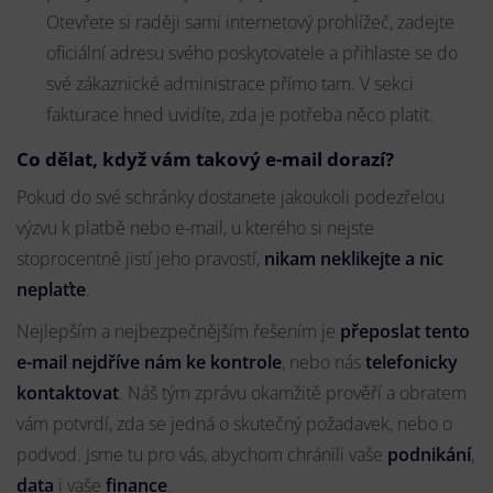
Otevřete si raději sami internetový prohlížeč, zadejte
oficiální adresu svého poskytovatele a přihlaste se do
své zákaznické administrace přímo tam. V sekci
fakturace hned uvidíte, zda je potřeba něco platit.
Co dělat, když vám takový e-mail dorazí?
Pokud do své schránky dostanete jakoukoli podezřelou
výzvu k platbě nebo e-mail, u kterého si nejste
stoprocentně jistí jeho pravostí,
nikam neklikejte a nic
neplaťte
.
Nejlepším a nejbezpečnějším řešením je
přeposlat tento
e-mail nejdříve nám ke kontrole
, nebo nás
telefonicky
kontaktovat
. Náš tým zprávu okamžitě prověří a obratem
vám potvrdí, zda se jedná o skutečný požadavek, nebo o
podvod. Jsme tu pro vás, abychom chránili vaše
podnikání
,
data
i vaše
finance
.