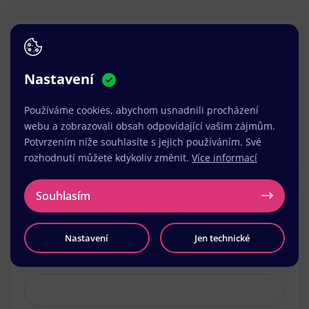
Právě jsme k dispozici.
Stali jste se obětí podvodu?
Nastavení
Stali jste se obětí podvodu, nebo si nejste jisti
pravostí e-mailu? Napište nám. Náš tým zprávu
Používáme cookies, abychom usnadnili procházení
webu a zobrazovali obsah odpovídající vašim zájmům.
zdarma prověří
a poradí vám, jak dál postupovat.
Potvrzením níže souhlasíte s jejich používáním. Své
Nenechte podvodníky vyhrát.
rozhodnutí můžete kdykoliv změnit.
Více informací
Souhlasím
Vaše jméno
*
Nastavení
Jen technické
Váš e-mail
*