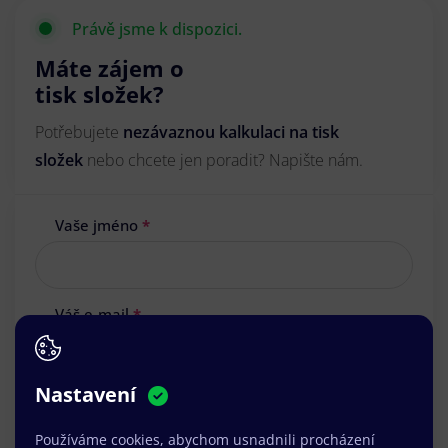
Právě jsme k dispozici.
Máte zájem o
tisk složek?
Potřebujete
nezávaznou kalkulaci na tisk
složek
nebo chcete jen poradit? Napište nám.
Vaše jméno
*
Váš e-mail
*
Nastavení
Vaše zpráva
*
Používáme cookies, abychom usnadnili procházení