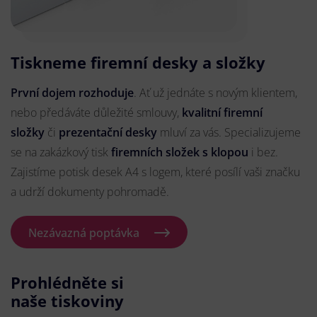
Tiskneme firemní desky a složky
První dojem rozhoduje
. Ať už jednáte s novým klientem,
nebo předáváte důležité smlouvy,
kvalitní firemní
složky
či
prezentační desky
mluví za vás. Specializujeme
se na zakázkový tisk
firemních složek s klopou
i bez.
Zajistíme potisk desek A4 s logem, které posílí vaši značku
a udrží dokumenty pohromadě.
Nezávazná poptávka
Prohlédněte si
naše tiskoviny