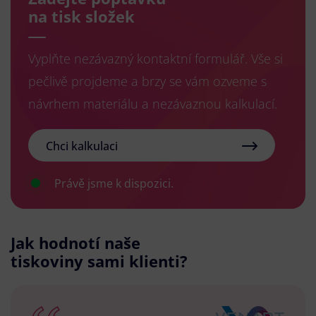
na tisk složek
Vyplňte nezávazný kontaktní formulář. Vše si
pečlivě projdeme a brzy se vám ozveme s
návrhem materiálu a nezávaznou kalkulací.
Chci kalkulaci
Právě jsme k dispozici.
Jak hodnotí naše
tiskoviny sami klienti?