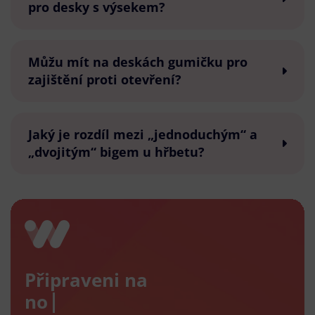
pro desky s výsekem?
Můžu mít na deskách gumičku pro
zajištění proti otevření?
Jaký je rozdíl mezi „jednoduchým“ a
„dvojitým“ bigem u hřbetu?
Připraveni na
nový e-