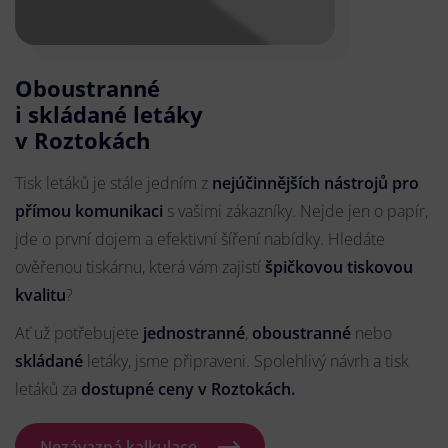
Oboustranné
i skládané letáky
v Roztokách
Tisk letáků je stále jedním z
nejúčinnějších nástrojů pro
přímou komunikaci
s vašimi zákazníky. Nejde jen o papír,
jde o první dojem a efektivní šíření nabídky. Hledáte
ověřenou tiskárnu, která vám zajistí
špičkovou tiskovou
kvalitu
?
Ať už potřebujete
jednostranné
,
oboustranné
nebo
skládané
letáky, jsme připraveni. Spolehlivý návrh a tisk
letáků za
dostupné ceny v Roztokách.
Nezávazná kalkulace