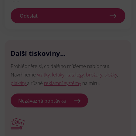
Odeslat
Další tiskoviny...
Prohlédněte si, co dalšího můžeme nabídnout.
Navrhneme
vizitky
,
letáky
,
katalogy
,
brožury
,
složky
,
plakáty
a různé
reklamní systémy
na míru.
Nezávazná poptávka