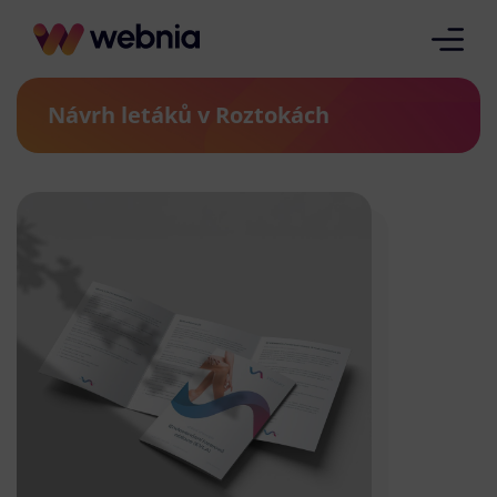
Návrh letáků v Roztokách