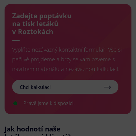
Zadejte poptávku
na tisk letáků
v Roztokách
Vyplňte nezávazný kontaktní formulář. Vše si
pečlivě projdeme a brzy se vám ozveme s
návrhem materiálu a nezávaznou kalkulací.
Chci kalkulaci
Právě jsme k dispozici.
Jak hodnotí naše