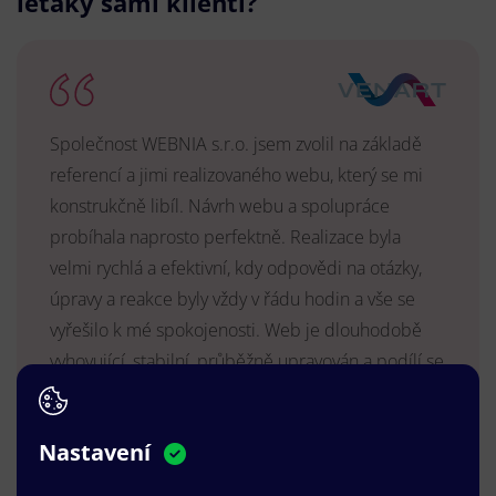
letáky sami klienti?
Společnost WEBNIA s.r.o. jsem zvolil na základě
referencí a jimi realizovaného webu, který se mi
konstrukčně libíl. Návrh webu a spolupráce
probíhala naprosto perfektně. Realizace byla
velmi rychlá a efektivní, kdy odpovědi na otázky,
úpravy a reakce byly vždy v řádu hodin a vše se
vyřešilo k mé spokojenosti. Web je dlouhodobě
vyhovující, stabilní, průběžně upravován a podílí se
na pozitivním vnímání naší značky.
MUDr. Radek Vyšohlíd
,
Nastavení
VENART s.r.o.