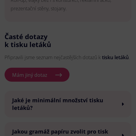
Roll-up, vlajky bez i s konsturkcí, reklamní áčko,
prezentační stěny, stojany.
Časté dotazy
k tisku letáků
Připravili jsme seznam nejčastějších dotazů k
tisku letáků
.
Mám jiný dotaz
Jaké je minimální množství tisku
letáků?
Jakou gramáž papíru zvolit pro tisk