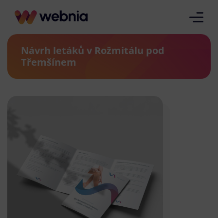
Návrh letáků v Rožmitálu pod
Třemšínem