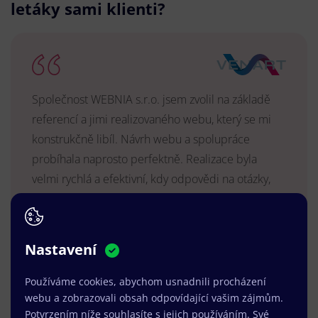
letáky sami klienti?
Společnost WEBNIA s.r.o. jsem zvolil na základě
referencí a jimi realizovaného webu, který se mi
konstrukčně libíl. Návrh webu a spolupráce
probíhala naprosto perfektně. Realizace byla
velmi rychlá a efektivní, kdy odpovědi na otázky,
úpravy a reakce byly vždy v řádu hodin a vše se
vyřešilo k mé spokojenosti. Web je dlouhodobě
vyhovující, stabilní, průběžně upravován a podílí se
Nastavení
na pozitivním vnímání naší značky.
Používáme cookies, abychom usnadnili procházení
MUDr. Radek Vyšohlíd
,
webu a zobrazovali obsah odpovídající vašim zájmům.
VENART s.r.o.
Potvrzením níže souhlasíte s jejich používáním. Své