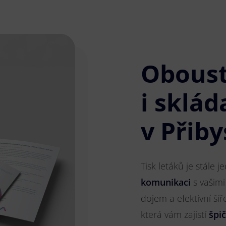
Obous
i sklád
v Přiby
Tisk letáků je stále 
komunikaci
s vašimi
dojem a efektivní ší
která vám zajistí
špi