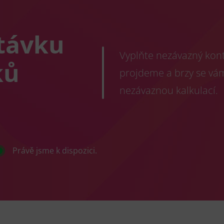
távku
Vyplňte nezávazný konta
ků
projdeme a brzy se vá
nezávaznou kalkulací.
Právě jsme k dispozici.