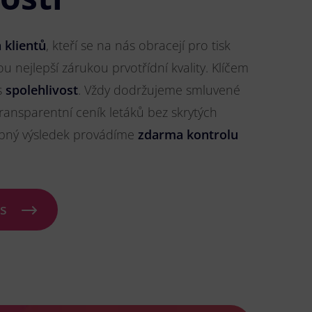
 klientů
, kteří se na nás obracejí pro tisk
sou nejlepší zárukou prvotřídní kvality. Klíčem
s
spolehlivost
. Vždy dodržujeme smluvené
ransparentní ceník letáků bez skrytých
ybný výsledek provádíme
zdarma kontrolu
ás