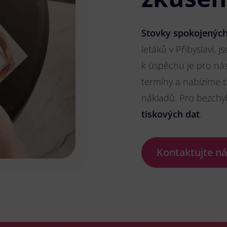
Stovky spokojených
letáků v Přibyslavi, j
k úspěchu je pro ná
termíny a nabízíme t
nákladů. Pro bezch
tiskových dat
.
Kontaktujte n