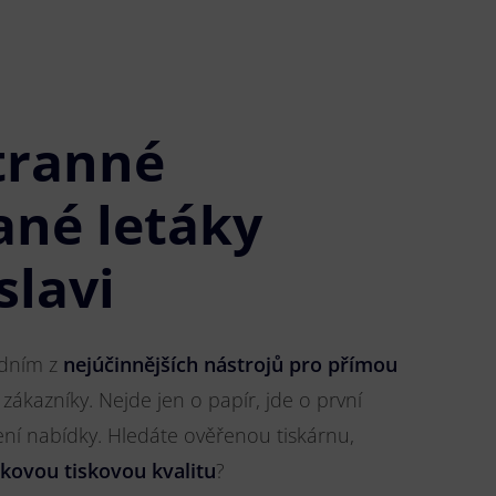
tranné
ané letáky
slavi
jedním z
nejúčinnějších nástrojů pro přímou
 zákazníky. Nejde jen o papír, jde o první
ření nabídky. Hledáte ověřenou tiskárnu,
čkovou tiskovou kvalitu
?