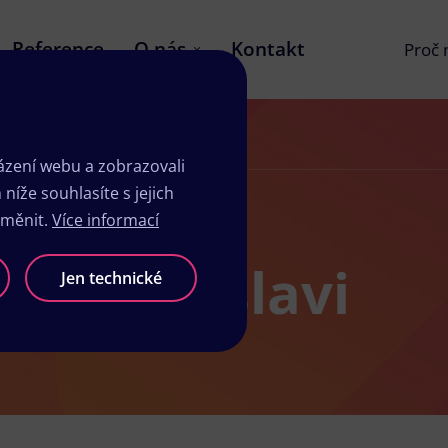
Reference
O nás
Kontakt
Proč
zení webu a zobrazovali
íže souhlasíte s jejich
změnit.
Více informací
 v Přibyslavi
Jen technické