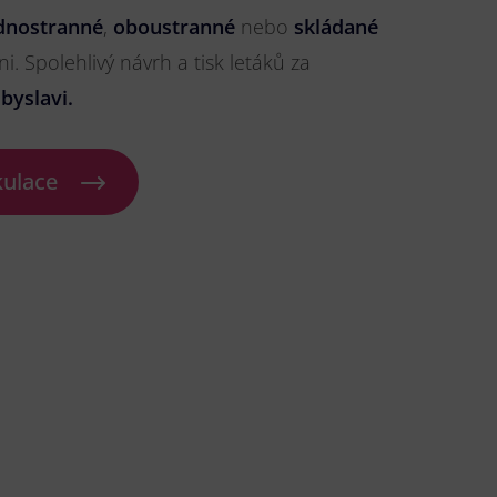
dnostranné
,
oboustranné
nebo
skládané
ni. Spolehlivý návrh a tisk letáků za
byslavi.
kulace