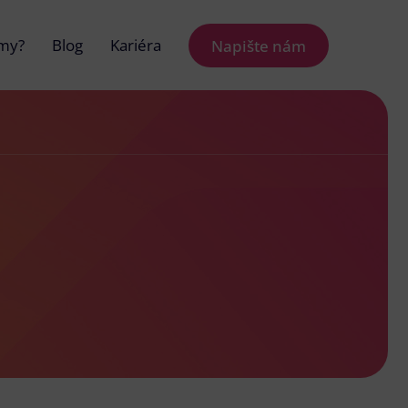
 my?
Blog
Kariéra
Napište nám