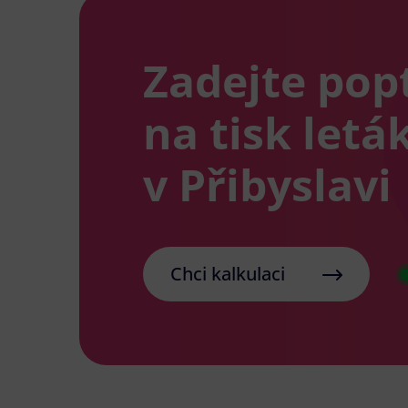
Zadejte pop
na tisk letá
v Přibyslavi
Chci kalkulaci