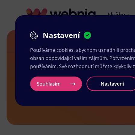
Služby
Nastavení
Návrh letáků v Přibyslavi
Používáme cookies, abychom usnadnili prochá
obsah odpovídající vašim zájmům. Potvrzením n
používáním. Své rozhodnutí můžete kdykoliv 
Návrh letáků
Souhlasím
Nastavení