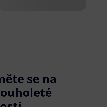
něte se na
louholeté
osti