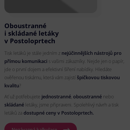
Oboustranné
i skládané letáky
v Postoloprtech
Tisk letáků je stále jedním z
nejúčinnějších nástrojů pro
přímou komunikaci
s vašimi zákazníky. Nejde jen o papír,
jde o první dojem a efektivní šíření nabídky. Hledáte
ověřenou tiskárnu, která vám zajistí
špičkovou tiskovou
kvalitu
?
Ať už potřebujete
jednostranné
,
oboustranné
nebo
skládané
letáky, jsme připraveni. Spolehlivý návrh a tisk
letáků za
dostupné ceny v Postoloprtech.
Nezávazná kalkulace