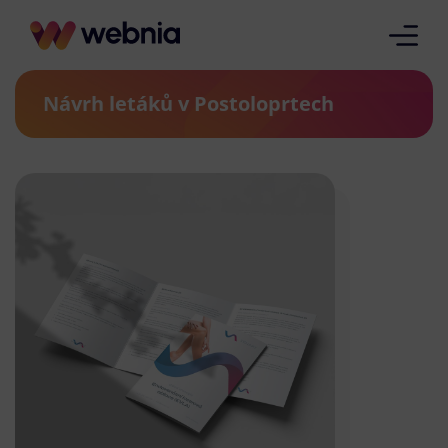
Návrh letáků v Postoloprtech