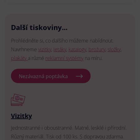
Další tiskoviny...
Prohlédněte si, co dalšího můžeme nabídnout.
Navrhneme
vizitky
,
letáky
,
katalogy
,
brožury
,
složky
,
plakáty
a různé
reklamní systémy
na míru.
Nezávazná poptávka
Vizitky
Jednostranné i oboustranné. Matné, lesklé i přírodní.
Různý materiál. Tisk od 100 ks. S dopravou zdarma.