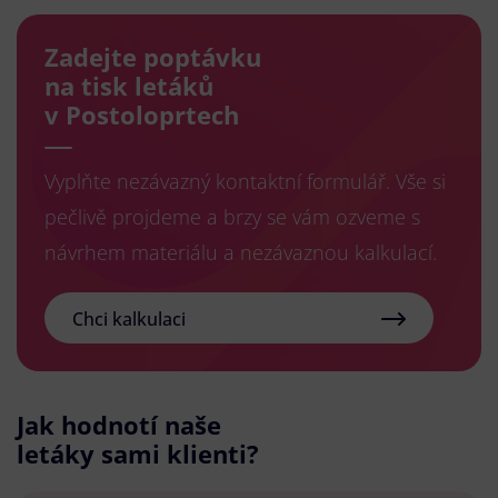
Zadejte poptávku
na tisk letáků
v Postoloprtech
Vyplňte nezávazný kontaktní formulář. Vše si
pečlivě projdeme a brzy se vám ozveme s
návrhem materiálu a nezávaznou kalkulací.
Chci kalkulaci
Jak hodnotí naše
letáky sami klienti?