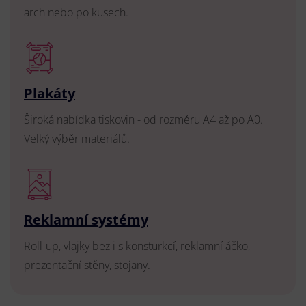
arch nebo po kusech.
Plakáty
Široká nabídka tiskovin - od rozměru A4 až po A0.
Velký výběr materiálů.
Reklamní systémy
Roll-up, vlajky bez i s konsturkcí, reklamní áčko,
prezentační stěny, stojany.