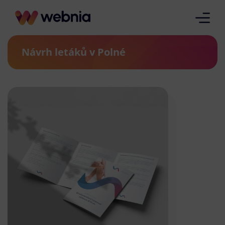
Návrh letáků v Polné