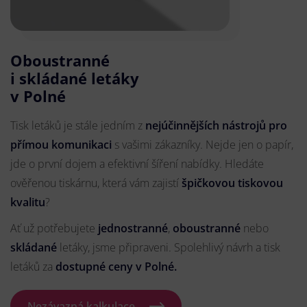
Oboustranné
i skládané letáky
v Polné
Tisk letáků je stále jedním z
nejúčinnějších nástrojů pro
přímou komunikaci
s vašimi zákazníky. Nejde jen o papír,
jde o první dojem a efektivní šíření nabídky. Hledáte
ověřenou tiskárnu, která vám zajistí
špičkovou tiskovou
kvalitu
?
Ať už potřebujete
jednostranné
,
oboustranné
nebo
skládané
letáky, jsme připraveni. Spolehlivý návrh a tisk
letáků za
dostupné ceny v Polné.
Nezávazná kalkulace