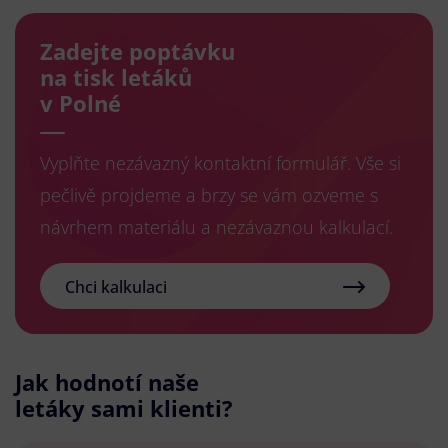
Zadejte poptávku
na tisk letáků
v Polné
Vyplňte nezávazný kontaktní formulář. Vše si
pečlivě projdeme a brzy se vám ozveme s
návrhem materiálu a nezávaznou kalkulací.
Chci kalkulaci
Jak hodnotí naše
letáky sami klienti?