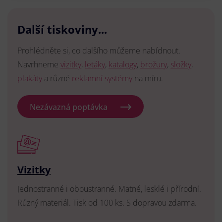
Další tiskoviny...
Prohlédněte si, co dalšího můžeme nabídnout.
Navrhneme
vizitky
,
letáky
,
katalogy
,
brožury
,
složky
,
plakáty
a různé
reklamní systémy
na míru.
Nezávazná poptávka
Vizitky
Jednostranné i oboustranné. Matné, lesklé i přírodní.
Různý materiál. Tisk od 100 ks. S dopravou zdarma.