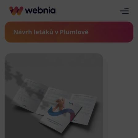
Návrh letáků v Plumlově