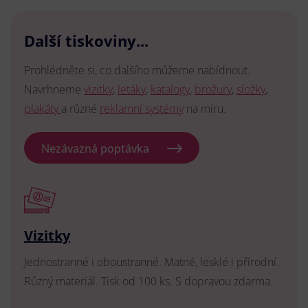
Další tiskoviny...
Prohlédněte si, co dalšího můžeme nabídnout.
Navrhneme
vizitky
,
letáky
,
katalogy
,
brožury
,
složky
,
plakáty
a různé
reklamní systémy
na míru.
Nezávazná poptávka
Vizitky
Jednostranné i oboustranné. Matné, lesklé i přírodní.
Různý materiál. Tisk od 100 ks. S dopravou zdarma.