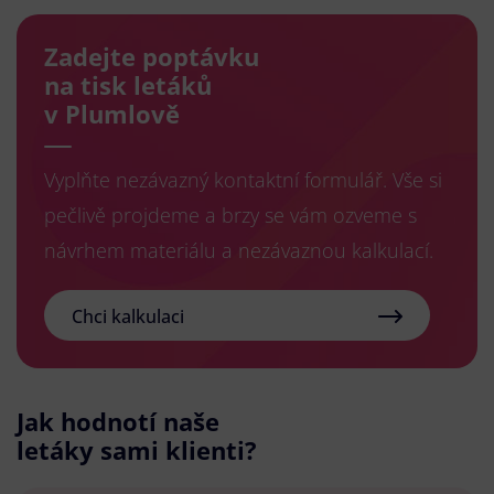
Zadejte poptávku
na tisk letáků
v Plumlově
Vyplňte nezávazný kontaktní formulář. Vše si
pečlivě projdeme a brzy se vám ozveme s
návrhem materiálu a nezávaznou kalkulací.
Chci kalkulaci
Jak hodnotí naše
letáky sami klienti?