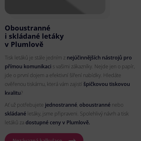
Oboustranné
i skládané letáky
v Plumlově
Tisk letáků je stále jedním z
nejúčinnějších nástrojů pro
přímou komunikaci
s vašimi zákazníky. Nejde jen o papír,
jde o první dojem a efektivní šíření nabídky. Hledáte
ověřenou tiskárnu, která vám zajistí
špičkovou tiskovou
kvalitu
?
Ať už potřebujete
jednostranné
,
oboustranné
nebo
skládané
letáky, jsme připraveni. Spolehlivý návrh a tisk
letáků za
dostupné ceny v Plumlově.
Nezávazná kalkulace