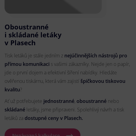
Oboustranné
i skládané letáky
v Plasech
Tisk letáků je stále jedním z
nejúčinnějších nástrojů pro
přímou komunikaci
s vašimi zákazníky. Nejde jen o papír,
jde o první dojem a efektivní šíření nabídky. Hledáte
ověřenou tiskárnu, která vám zajistí
špičkovou tiskovou
kvalitu
?
Ať už potřebujete
jednostranné
,
oboustranné
nebo
skládané
letáky, jsme připraveni. Spolehlivý návrh a tisk
letáků za
dostupné ceny v Plasech.
Nezávazná kalkulace