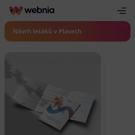
Návrh letáků v Plasech