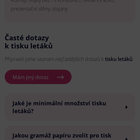
Roll-up, vlajky bez i s konsturkcí, reklamní áčko,
prezentační stěny, stojany.
Časté dotazy
k tisku letáků
Připravili jsme seznam nejčastějších dotazů k
tisku letáků
.
Mám jiný dotaz
Jaké je minimální množství tisku
letáků?
Jakou gramáž papíru zvolit pro tisk