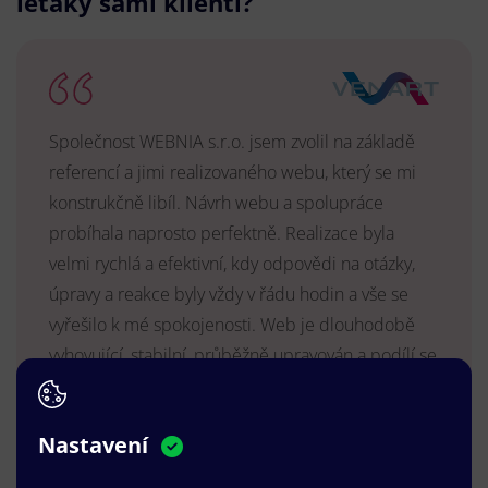
letáky sami klienti?
Společnost WEBNIA s.r.o. jsem zvolil na základě
referencí a jimi realizovaného webu, který se mi
konstrukčně libíl. Návrh webu a spolupráce
probíhala naprosto perfektně. Realizace byla
velmi rychlá a efektivní, kdy odpovědi na otázky,
úpravy a reakce byly vždy v řádu hodin a vše se
vyřešilo k mé spokojenosti. Web je dlouhodobě
vyhovující, stabilní, průběžně upravován a podílí se
na pozitivním vnímání naší značky.
MUDr. Radek Vyšohlíd
,
Nastavení
VENART s.r.o.