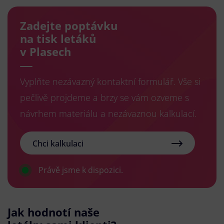
Zadejte poptávku
na tisk letáků
v Plasech
Vyplňte nezávazný kontaktní formulář. Vše si
pečlivě projdeme a brzy se vám ozveme s
návrhem materiálu a nezávaznou kalkulací.
Chci kalkulaci
Právě jsme k dispozici.
Jak hodnotí naše