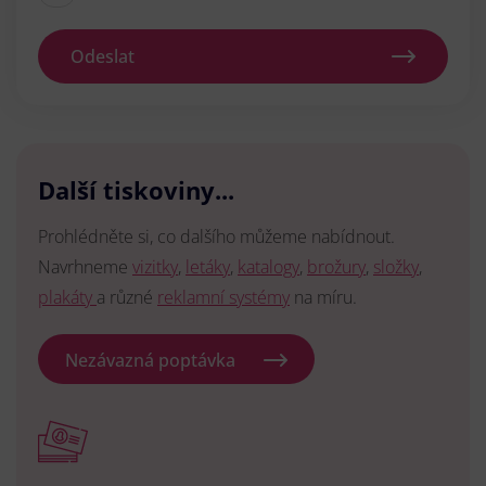
Odeslat
Další tiskoviny...
Prohlédněte si, co dalšího můžeme nabídnout.
Navrhneme
vizitky
,
letáky
,
katalogy
,
brožury
,
složky
,
plakáty
a různé
reklamní systémy
na míru.
Nezávazná poptávka