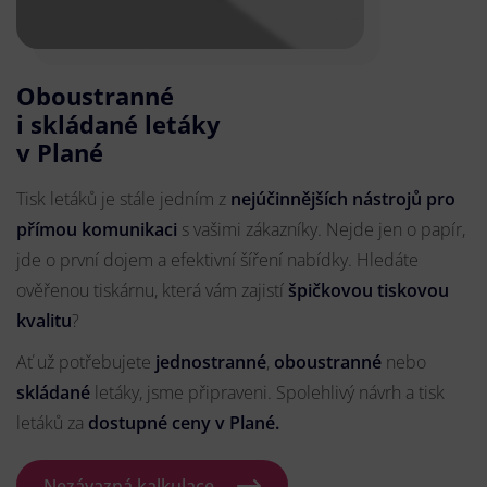
Oboustranné
i skládané letáky
v Plané
Tisk letáků je stále jedním z
nejúčinnějších nástrojů pro
přímou komunikaci
s vašimi zákazníky. Nejde jen o papír,
jde o první dojem a efektivní šíření nabídky. Hledáte
ověřenou tiskárnu, která vám zajistí
špičkovou tiskovou
kvalitu
?
Ať už potřebujete
jednostranné
,
oboustranné
nebo
skládané
letáky, jsme připraveni. Spolehlivý návrh a tisk
letáků za
dostupné ceny v Plané.
Nezávazná kalkulace