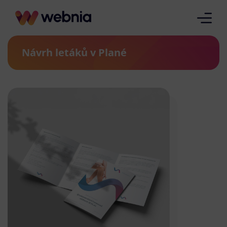
Návrh letáků v Plané