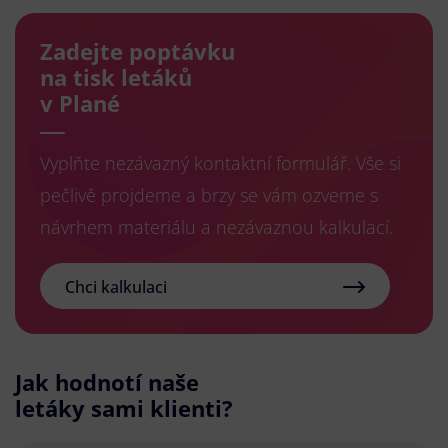
Zadejte poptávku
na tisk letáků
v Plané
Vyplňte nezávazný kontaktní formulář. Vše si
pečlivě projdeme a brzy se vám ozveme s
návrhem materiálu a nezávaznou kalkulací.
Chci kalkulaci
Jak hodnotí naše
letáky sami klienti?