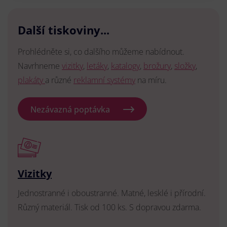
Další tiskoviny...
Prohlédněte si, co dalšího můžeme nabídnout.
Navrhneme
vizitky
,
letáky
,
katalogy
,
brožury
,
složky
,
plakáty
a různé
reklamní systémy
na míru.
Nezávazná poptávka
Vizitky
Jednostranné i oboustranné. Matné, lesklé i přírodní.
Různý materiál. Tisk od 100 ks. S dopravou zdarma.