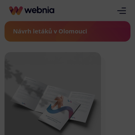
Návrh letáků v Olomouci