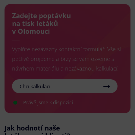
Zadejte poptávku
na tisk letáků
v Olomouci
Vyplňte nezávazný kontaktní formulář. Vše si
pečlivě projdeme a brzy se vám ozveme s
návrhem materiálu a nezávaznou kalkulací.
Chci kalkulaci
Právě jsme k dispozici.
Jak hodnotí naše