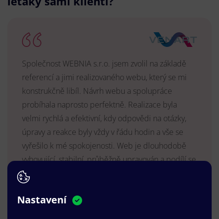
letáky sami klienti?
Společnost WEBNIA s.r.o. jsem zvolil na základě
referencí a jimi realizovaného webu, který se mi
konstrukčně libíl. Návrh webu a spolupráce
probíhala naprosto perfektně. Realizace byla
velmi rychlá a efektivní, kdy odpovědi na otázky,
úpravy a reakce byly vždy v řádu hodin a vše se
vyřešilo k mé spokojenosti. Web je dlouhodobě
vyhovující, stabilní, průběžně upravován a podílí se
na pozitivním vnímání naší značky.
MUDr. Radek Vyšohlíd
,
Nastavení
VENART s.r.o.