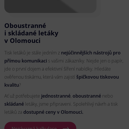
Oboustranné
i skládané letáky
v Olomouci
Tisk letáků je stále jedním z
nejúčinnějších nástrojů pro
přímou komunikaci
s vašimi zákazníky. Nejde jen o papír,
jde o první dojem a efektivní šíření nabídky. Hledáte
ověřenou tiskárnu, která vám zajistí
špičkovou tiskovou
kvalitu
?
Ať už potřebujete
jednostranné
,
oboustranné
nebo
skládané
letáky, jsme připraveni. Spolehlivý návrh a tisk
letáků za
dostupné ceny v Olomouci.
Nezávazná kalkulace