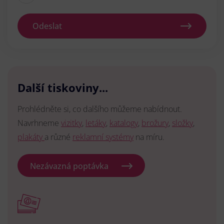
Odeslat
Další tiskoviny...
Prohlédněte si, co dalšího můžeme nabídnout.
Navrhneme
vizitky
,
letáky
,
katalogy
,
brožury
,
složky
,
plakáty
a různé
reklamní systémy
na míru.
Nezávazná poptávka