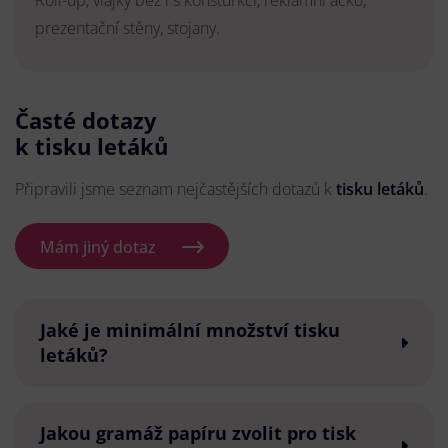
Roll-up, vlajky bez i s konsturkcí, reklamní áčko,
prezentační stěny, stojany.
Časté dotazy
k tisku letáků
Připravili jsme seznam nejčastějších dotazů k
tisku letáků
.
Mám jiný dotaz
Jaké je minimální množství tisku
letáků?
Jakou gramáž papíru zvolit pro tisk