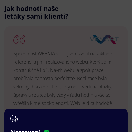
Jak hodnotí naše
letáky sami klienti?
Společnost WEBNIA s.r.o. jsem zvolil na základě
referencí a jimi realizovaného webu, který se mi
konstrukčně libíl. Návrh webu a spolupráce
probíhala naprosto perfektně. Realizace byla
velmi rychlá a efektivní, kdy odpovědi na otázky,
úpravy a reakce byly vždy v řádu hodin a vše se
vyřešilo k mé spokojenosti. Web je dlouhodobě
vyhovující, stabilní, průběžně upravován a podílí se
na pozitivním vnímání naší značky.