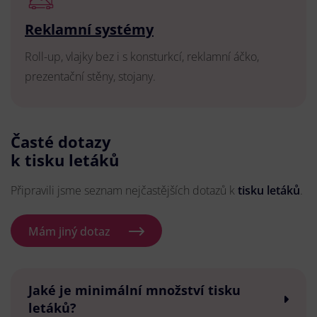
Reklamní systémy
Roll-up, vlajky bez i s konsturkcí, reklamní áčko,
prezentační stěny, stojany.
Časté dotazy
k tisku letáků
Připravili jsme seznam nejčastějších dotazů k
tisku letáků
.
Mám jiný dotaz
Jaké je minimální množství tisku
letáků?