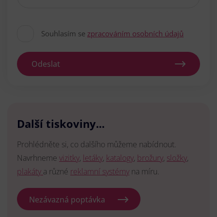
Souhlasím se
zpracováním osobních údajů
Odeslat
Další tiskoviny...
Prohlédněte si, co dalšího můžeme nabídnout.
Navrhneme
vizitky
,
letáky
,
katalogy
,
brožury
,
složky
,
plakáty
a různé
reklamní systémy
na míru.
Nezávazná poptávka