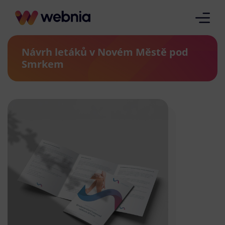
Návrh letáků v Novém Městě pod
Smrkem