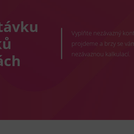
távku
Vyplňte nezávazný konta
ků
projdeme a brzy se vá
nezávaznou kalkulací.
ách