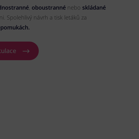
dnostranné
,
oboustranné
nebo
skládané
ni. Spolehlivý návrh a tisk letáků za
epomukách.
kulace