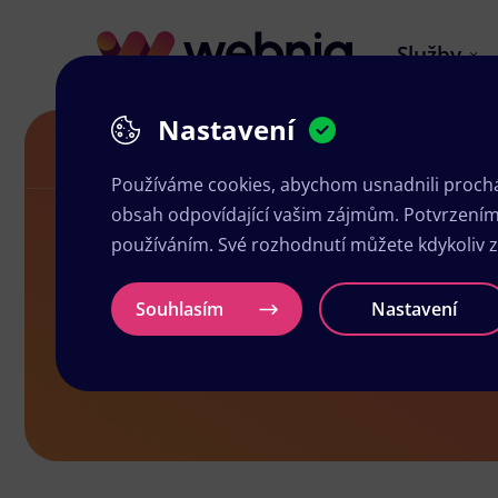
Služby
Nastavení
Návrh letáků v Nepomukách
Používáme cookies, abychom usnadnili prochá
obsah odpovídající vašim zájmům. Potvrzením n
používáním. Své rozhodnutí můžete kdykoliv 
Návrh letá
Souhlasím
Nastavení