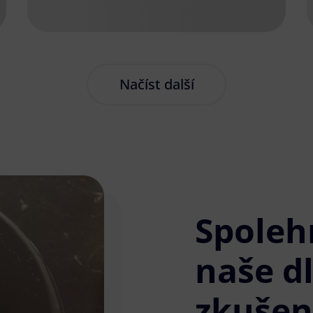
Načíst další
Spoleh
naše d
zkušen