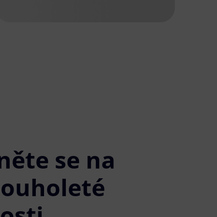
něte se na
louholeté
osti