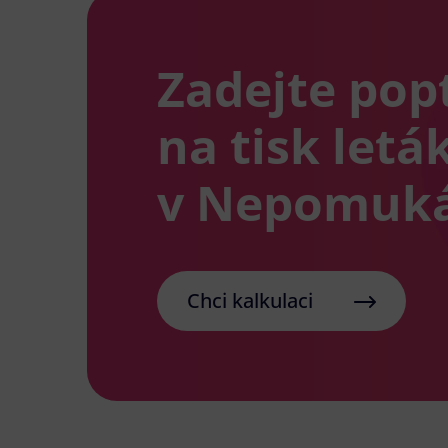
Zadejte pop
na tisk letá
v Nepomuk
Chci kalkulaci