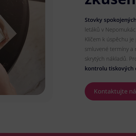
Stovky spokojených
letáků v Nepomukách,
Klíčem k úspěchu je
smluvené termíny a 
skrytých nákladů. P
kontrolu tiskových 
Kontaktujte n