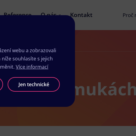
Reference
O nás
Kontakt
Proč
zení webu a zobrazovali
íže souhlasíte s jejich
změnit.
Více informací
ků v Nepomukác
Jen technické