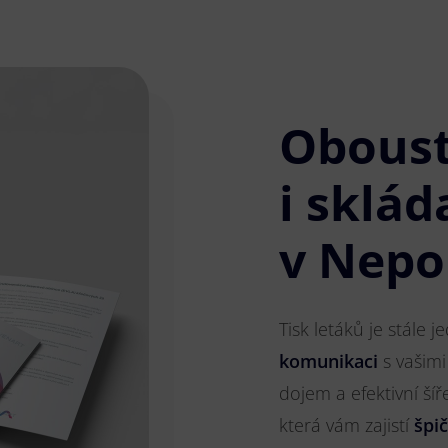
Obous
i sklád
v Nep
Tisk letáků je stále 
komunikaci
s vašimi
dojem a efektivní ší
která vám zajistí
špi