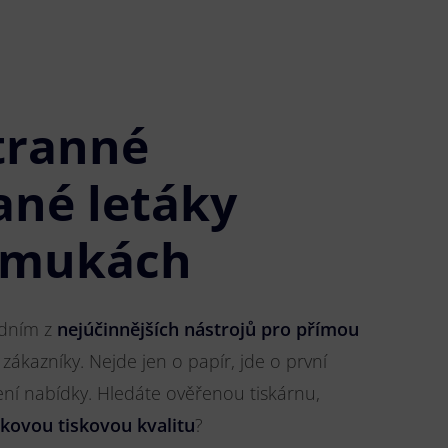
tranné
ané letáky
omukách
jedním z
nejúčinnějších nástrojů pro přímou
 zákazníky. Nejde jen o papír, jde o první
ření nabídky. Hledáte ověřenou tiskárnu,
čkovou tiskovou kvalitu
?