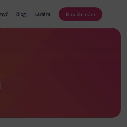
 my?
Blog
Kariéra
Napište nám
h