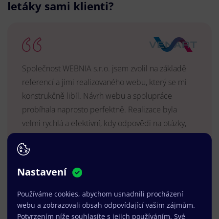
letáky sami klienti?
Společnost WEBNIA s.r.o. jsem zvolil na základě
referencí a jimi realizovaného webu, který se mi
konstrukčně libíl. Návrh webu a spolupráce
probíhala naprosto perfektně. Realizace byla
velmi rychlá a efektivní, kdy odpovědi na otázky,
úpravy a reakce byly vždy v řádu hodin a vše se
vyřešilo k mé spokojenosti. Web je dlouhodobě
vyhovující, stabilní, průběžně upravován a podílí se
Nastavení
na pozitivním vnímání naší značky.
Používáme cookies, abychom usnadnili procházení
MUDr. Radek Vyšohlíd
,
webu a zobrazovali obsah odpovídající vašim zájmům.
VENART s.r.o.
Potvrzením níže souhlasíte s jejich používáním. Své