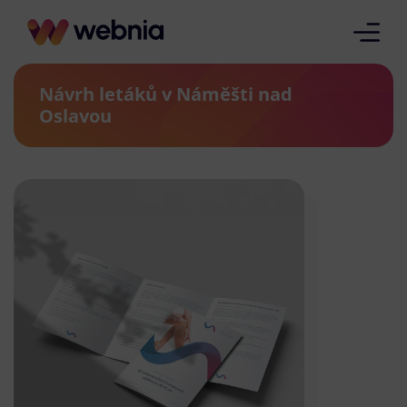
Návrh letáků v Náměšti nad
Oslavou