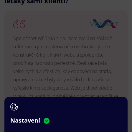
letáky sami klienti?
Společnost WEBNIA s.r.o. jsem zvolil na základě
referencí a jimi realizovaného webu, který se mi
konstrukčně libíl. Návrh webu a spolupráce
probíhala naprosto perfektně. Realizace byla
velmi rychlá a efektivní, kdy odpovědi na otázky,
úpravy a reakce byly vždy v řádu hodin a vše se
vyřešilo k mé spokojenosti. Web je dlouhodobě
vyhovující, stabilní, průběžně upravován a podílí se
na pozitivním vnímání naší značky.
MUDr. Radek Vyšohlíd
,
Nastavení
VENART s.r.o.