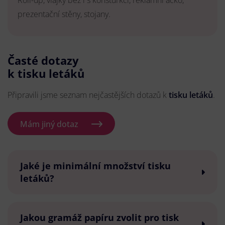
Roll-up, vlajky bez i s konsturkcí, reklamní áčko,
prezentační stěny, stojany.
Časté dotazy
k tisku letáků
Připravili jsme seznam nejčastějších dotazů k
tisku letáků
.
Mám jiný dotaz
Jaké je minimální množství tisku
letáků?
Jakou gramáž papíru zvolit pro tisk