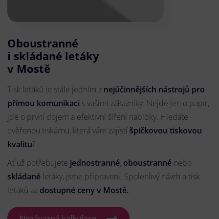
Oboustranné
i skládané letáky
v Mostě
Tisk letáků je stále jedním z
nejúčinnějších nástrojů pro
přímou komunikaci
s vašimi zákazníky. Nejde jen o papír,
jde o první dojem a efektivní šíření nabídky. Hledáte
ověřenou tiskárnu, která vám zajistí
špičkovou tiskovou
kvalitu
?
Ať už potřebujete
jednostranné
,
oboustranné
nebo
skládané
letáky, jsme připraveni. Spolehlivý návrh a tisk
letáků za
dostupné ceny v Mostě.
Nezávazná kalkulace