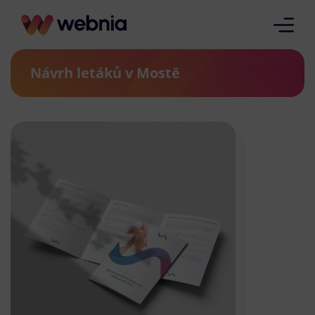
Návrh letáků v Mostě