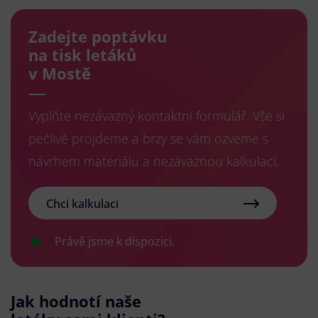
Zadejte poptávku
na tisk letáků
v Mostě
Vyplňte nezávazný kontaktní formulář. Vše si
pečlivě projdeme a brzy se vám ozveme s
návrhem materiálu a nezávaznou kalkulací.
Chci kalkulaci
Právě jsme k dispozici.
Jak hodnotí naše