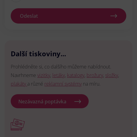
Odeslat
Další tiskoviny...
Prohlédněte si, co dalšího můžeme nabídnout.
Navrhneme
vizitky
,
letáky
,
katalogy
,
brožury
,
složky
,
plakáty
a různé
reklamní systémy
na míru.
Nezávazná poptávka