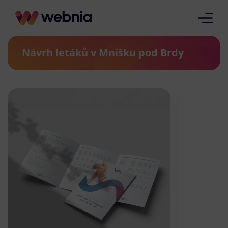
Návrh letáků v Mníšku pod Brdy