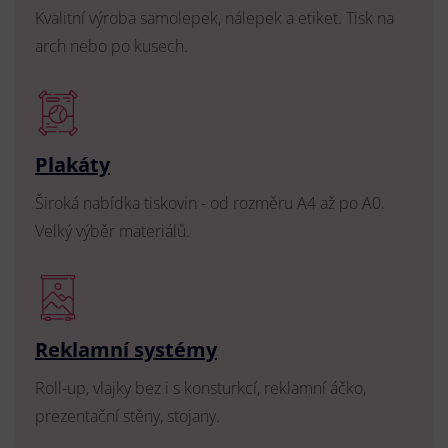
Kvalitní výroba samolepek, nálepek a etiket. Tisk na
arch nebo po kusech.
Plakáty
Široká nabídka tiskovin - od rozměru A4 až po A0.
Velký výběr materiálů.
Reklamní systémy
Roll-up, vlajky bez i s konsturkcí, reklamní áčko,
prezentační stěny, stojany.