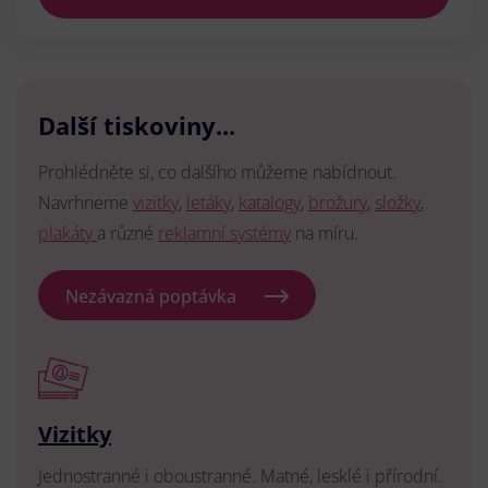
Další tiskoviny...
Prohlédněte si, co dalšího můžeme nabídnout.
Navrhneme
vizitky
,
letáky
,
katalogy
,
brožury
,
složky
,
plakáty
a různé
reklamní systémy
na míru.
Nezávazná poptávka
Vizitky
Jednostranné i oboustranné. Matné, lesklé i přírodní.