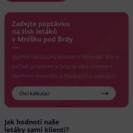
Zadejte poptávku
na tisk letáků
v Mníšku pod Brdy
Vyplňte nezávazný kontaktní formulář. Vše si
pečlivě projdeme a brzy se vám ozveme s
návrhem materiálu a nezávaznou kalkulací.
Chci kalkulaci
Jak hodnotí naše
letáky sami klienti?