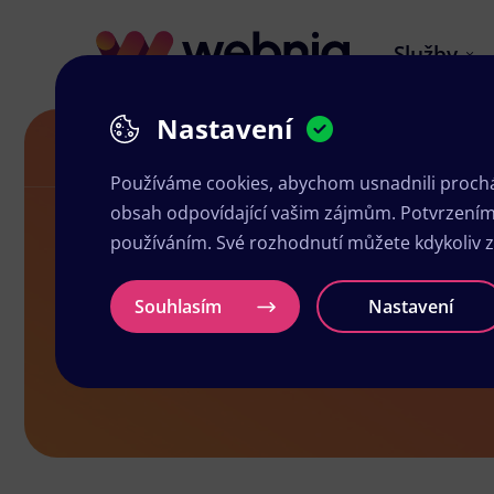
Služby
Nastavení
Návrh letáků v Mladé Vožici
Používáme cookies, abychom usnadnili prochá
obsah odpovídající vašim zájmům. Potvrzením n
používáním. Své rozhodnutí můžete kdykoliv 
Návrh letáků
Souhlasím
Nastavení