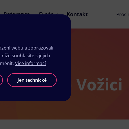
Reference
O nás
Kontakt
Proč
zení webu a zobrazovali
íže souhlasíte s jejich
změnit.
Více informací
 v Mladé Vožici
Jen technické