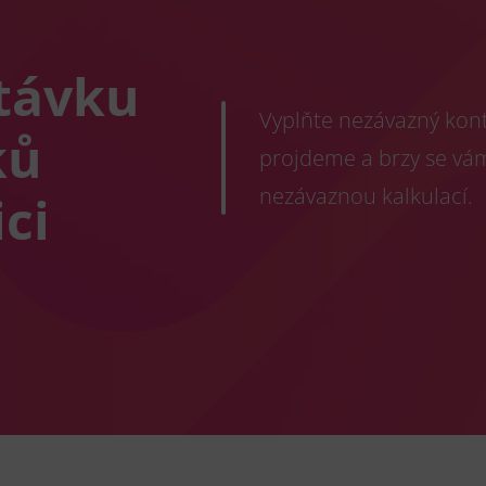
távku
Vyplňte nezávazný konta
ků
projdeme a brzy se vá
nezávaznou kalkulací.
ci