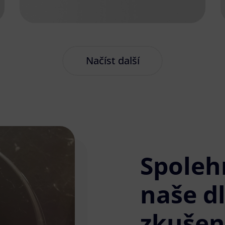
Načíst další
Spoleh
naše d
zkušen