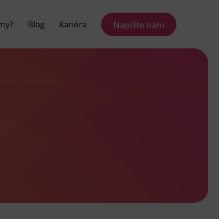
 my?
Blog
Kariéra
Napište nám