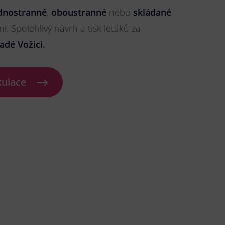
dnostranné
,
oboustranné
nebo
skládané
ni. Spolehlivý návrh a tisk letáků za
adé Vožici.
kulace