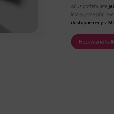
Ať už potřebujete
je
letáky, jsme připrave
dostupné ceny v Ml
Nezávazná kal