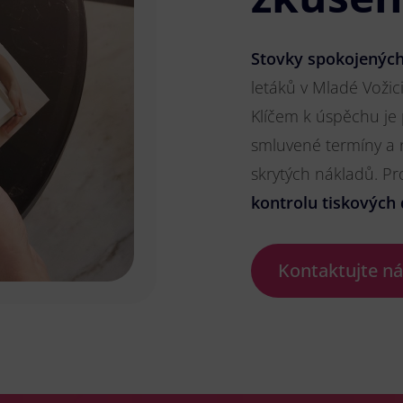
Stovky spokojených
letáků v Mladé Vožici
Klíčem k úspěchu je
smluvené termíny a 
skrytých nákladů. P
kontrolu tiskových 
Kontaktujte n