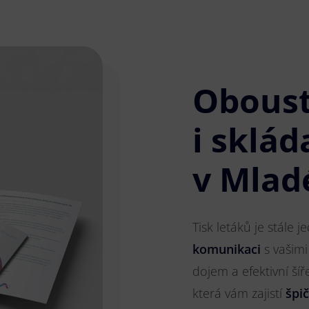
Obous
i sklád
v Mladé
Tisk letáků je stále 
komunikaci
s vašimi
dojem a efektivní ší
která vám zajistí
špi