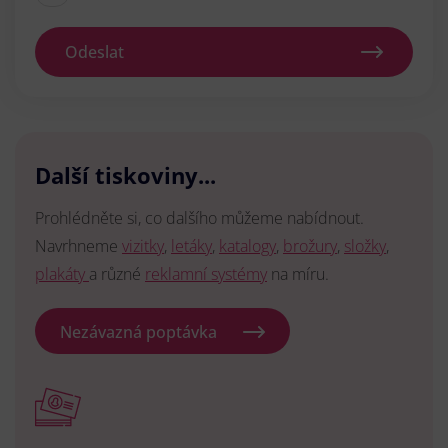
Odeslat
Další tiskoviny...
Prohlédněte si, co dalšího můžeme nabídnout.
Navrhneme
vizitky
,
letáky
,
katalogy
,
brožury
,
složky
,
plakáty
a různé
reklamní systémy
na míru.
Nezávazná poptávka