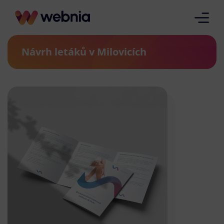
Návrh letáků v Milovicích