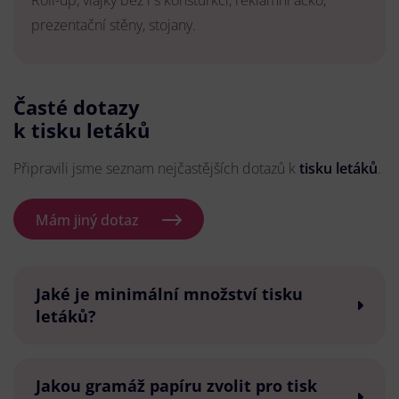
Roll-up, vlajky bez i s konsturkcí, reklamní áčko,
prezentační stěny, stojany.
Časté dotazy
k tisku letáků
Připravili jsme seznam nejčastějších dotazů k
tisku letáků
.
Mám jiný dotaz
Jaké je minimální množství tisku
letáků?
Jakou gramáž papíru zvolit pro tisk