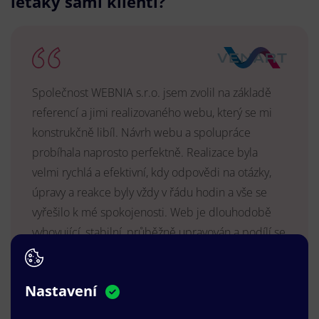
letáky sami klienti?
Společnost WEBNIA s.r.o. jsem zvolil na základě
referencí a jimi realizovaného webu, který se mi
konstrukčně libíl. Návrh webu a spolupráce
probíhala naprosto perfektně. Realizace byla
velmi rychlá a efektivní, kdy odpovědi na otázky,
úpravy a reakce byly vždy v řádu hodin a vše se
vyřešilo k mé spokojenosti. Web je dlouhodobě
vyhovující, stabilní, průběžně upravován a podílí se
na pozitivním vnímání naší značky.
MUDr. Radek Vyšohlíd
,
Nastavení
VENART s.r.o.