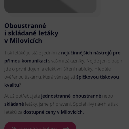
Oboustranné
i skládané letáky
v Milovicích
Tisk letáků je stále jedním z
nejúčinnějších nástrojů pro
přímou komunikaci
s vašimi zákazníky. Nejde jen o papír,
jde o první dojem a efektivní šíření nabídky. Hledáte
ověřenou tiskárnu, která vám zajistí
špičkovou tiskovou
kvalitu
?
Ať už potřebujete
jednostranné
,
oboustranné
nebo
skládané
letáky, jsme připraveni. Spolehlivý návrh a tisk
letáků za
dostupné ceny v Milovicích.
Nezávazná kalkulace