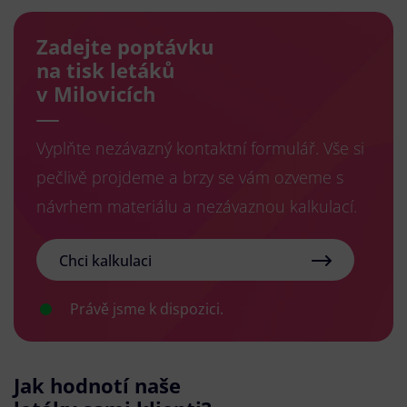
Zadejte poptávku
na tisk letáků
v Milovicích
Vyplňte nezávazný kontaktní formulář. Vše si
pečlivě projdeme a brzy se vám ozveme s
návrhem materiálu a nezávaznou kalkulací.
Chci kalkulaci
Právě jsme k dispozici.
Jak hodnotí naše