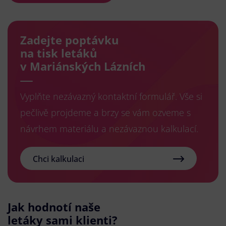
Zadejte poptávku
na tisk letáků
v Mariánských Lázních
Vyplňte nezávazný kontaktní formulář. Vše si
pečlivě projdeme a brzy se vám ozveme s
návrhem materiálu a nezávaznou kalkulací.
Chci kalkulaci
Jak hodnotí naše
letáky sami klienti?