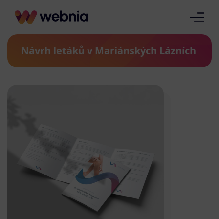
Návrh letáků v Mariánských Lázních