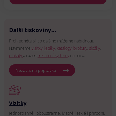
Další tiskoviny...
Prohlédněte si, co dalšího můžeme nabídnout.
Navrhneme
vizitky
,
letáky
,
katalogy
,
brožury
,
složky
,
plakáty
a různé
reklamní systémy
na míru.
Nezávazná poptávka
Vizitky
Jednostranné i oboustranné. Matné, lesklé i přírodní.