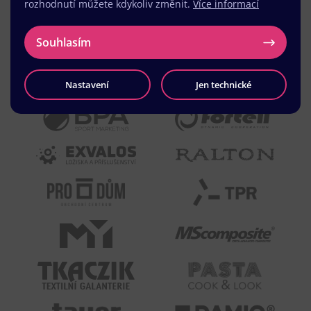
rozhodnutí můžete kdykoliv změnit.
Více informací
Souhlasím
Nastavení
Jen technické