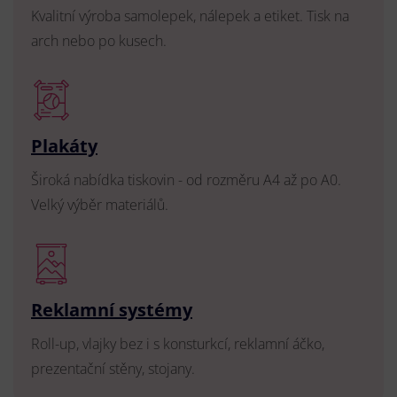
Kvalitní výroba samolepek, nálepek a etiket. Tisk na
arch nebo po kusech.
Plakáty
Široká nabídka tiskovin - od rozměru A4 až po A0.
Velký výběr materiálů.
Reklamní systémy
Roll-up, vlajky bez i s konsturkcí, reklamní áčko,
prezentační stěny, stojany.