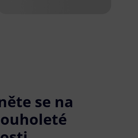
něte se na
louholeté
osti