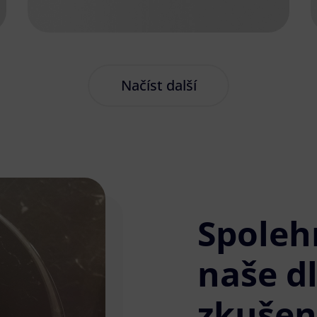
Načíst další
Spoleh
naše d
zkušen