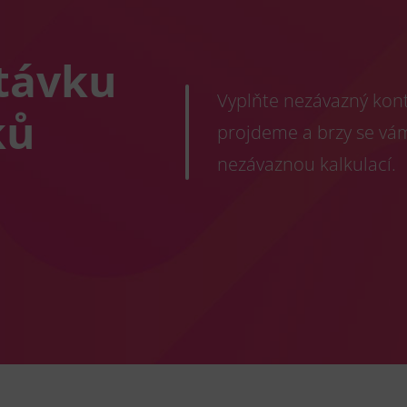
távku
Vyplňte nezávazný konta
ků
projdeme a brzy se vá
nezávaznou kalkulací.