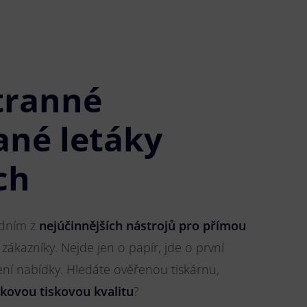
tranné
ané letáky
ch
jedním z
nejúčinnějších nástrojů pro přímou
 zákazníky. Nejde jen o papír, jde o první
ření nabídky. Hledáte ověřenou tiskárnu,
čkovou tiskovou kvalitu
?