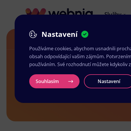
Služby
Nastavení
Návrh letáků v Lubech
Používáme cookies, abychom usnadnili prochá
obsah odpovídající vašim zájmům. Potvrzením n
používáním. Své rozhodnutí můžete kdykoliv 
Návrh leták
Souhlasím
Nastavení