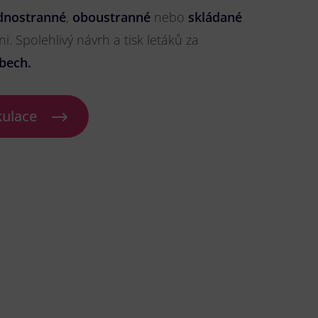
dnostranné
,
oboustranné
nebo
skládané
ni. Spolehlivý návrh a tisk letáků za
bech.
kulace