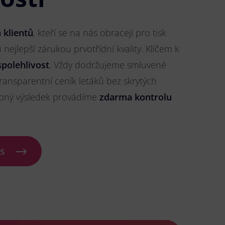
 klientů
, kteří se na nás obracejí pro tisk
 nejlepší zárukou prvotřídní kvality. Klíčem k
spolehlivost
. Vždy dodržujeme smluvené
ransparentní ceník letáků bez skrytých
ybný výsledek provádíme
zdarma kontrolu
ás