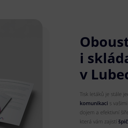
Obous
i sklád
v Lube
Tisk letáků je stále 
komunikaci
s vašimi
dojem a efektivní ší
která vám zajistí
špi