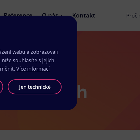
Reference
O nás
Kontakt
Proč
zení webu a zobrazovali
íže souhlasíte s jejich
změnit.
Více informací
ů v Lubech
Jen technické