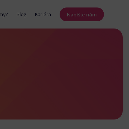
 my?
Blog
Kariéra
Napište nám