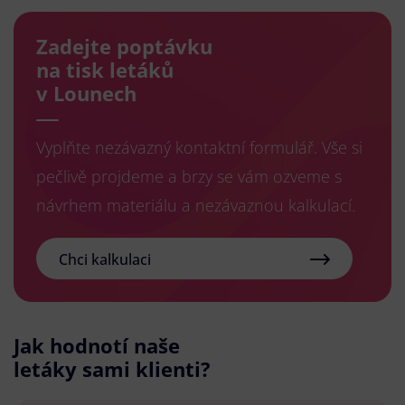
Zadejte poptávku
na tisk letáků
v Lounech
Vyplňte nezávazný kontaktní formulář. Vše si
pečlivě projdeme a brzy se vám ozveme s
návrhem materiálu a nezávaznou kalkulací.
Chci kalkulaci
Jak hodnotí naše
letáky sami klienti?