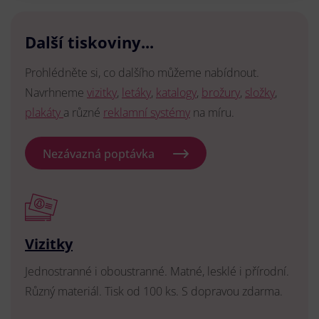
Další tiskoviny...
Prohlédněte si, co dalšího můžeme nabídnout.
Navrhneme
vizitky
,
letáky
,
katalogy
,
brožury
,
složky
,
plakáty
a různé
reklamní systémy
na míru.
Nezávazná poptávka
Vizitky
Jednostranné i oboustranné. Matné, lesklé i přírodní.
Různý materiál. Tisk od 100 ks. S dopravou zdarma.