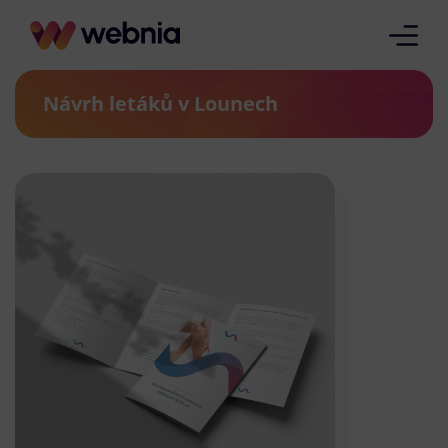
Návrh letáků v Lounech