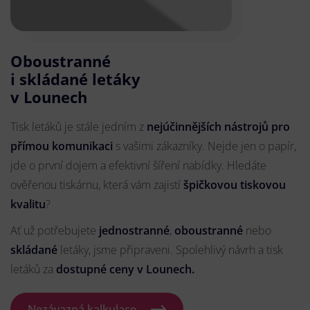
Oboustranné
i skládané letáky
v Lounech
Tisk letáků je stále jedním z
nejúčinnějších nástrojů pro
přímou komunikaci
s vašimi zákazníky. Nejde jen o papír,
jde o první dojem a efektivní šíření nabídky. Hledáte
ověřenou tiskárnu, která vám zajistí
špičkovou tiskovou
kvalitu
?
Ať už potřebujete
jednostranné
,
oboustranné
nebo
skládané
letáky, jsme připraveni. Spolehlivý návrh a tisk
letáků za
dostupné ceny v Lounech.
Nezávazná kalkulace