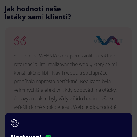
Jak hodnotí naše
letáky sami klienti?
Společnost WEBNIA s.r.o. jsem zvolil na základě
referencí a jimi realizovaného webu, který se mi
konstrukčně libíl. Návrh webu a spolupráce
probíhala naprosto perfektně. Realizace byla
velmi rychlá a efektivní, kdy odpovědi na otázky,
úpravy a reakce byly vždy v řádu hodin a vše se
vyřešilo k mé spokojenosti. Web je dlouhodobě
vyhovující, stabilní, průběžně upravován a podílí se
na pozitivním vnímání naší značky.