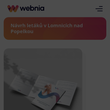
Návrh letáků v Lomnicích nad
Popelkou