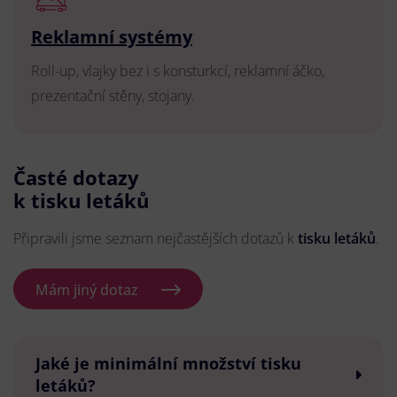
Reklamní systémy
Roll-up, vlajky bez i s konsturkcí, reklamní áčko,
prezentační stěny, stojany.
Časté dotazy
k tisku letáků
Připravili jsme seznam nejčastějších dotazů k
tisku letáků
.
Mám jiný dotaz
Jaké je minimální množství tisku
letáků?