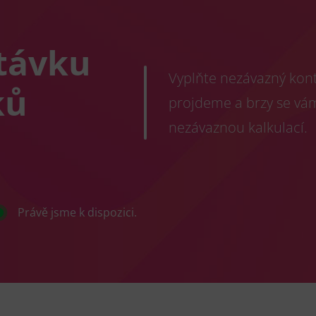
távku
Vyplňte nezávazný konta
ků
projdeme a brzy se vá
nezávaznou kalkulací.
Právě jsme k dispozici.