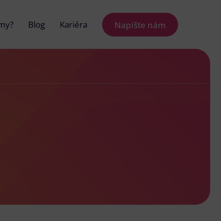
 my?
Blog
Kariéra
Napište nám