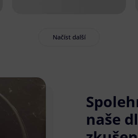
Načíst další
Spoleh
naše d
zkušen