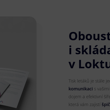
Obous
i sklád
v Lokt
Tisk letáků je stále 
komunikaci
s vašimi
dojem a efektivní ší
která vám zajistí
špi