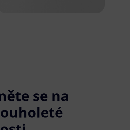
něte se na
louholeté
osti