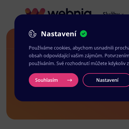
Služby
Nastavení
Návrh letáků v Loktu
Používáme cookies, abychom usnadnili prochá
obsah odpovídající vašim zájmům. Potvrzením n
používáním. Své rozhodnutí můžete kdykoliv 
Návrh leták
Souhlasím
Nastavení