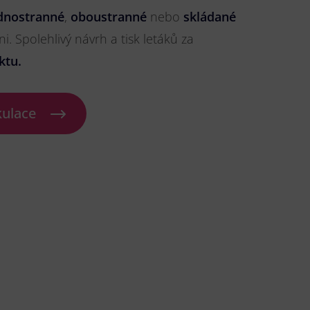
dnostranné
,
oboustranné
nebo
skládané
ni. Spolehlivý návrh a tisk letáků za
ktu.
kulace