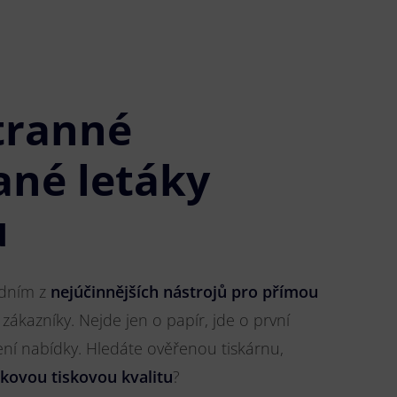
tranné
ané letáky
u
jedním z
nejúčinnějších nástrojů pro přímou
 zákazníky. Nejde jen o papír, jde o první
ření nabídky. Hledáte ověřenou tiskárnu,
čkovou tiskovou kvalitu
?