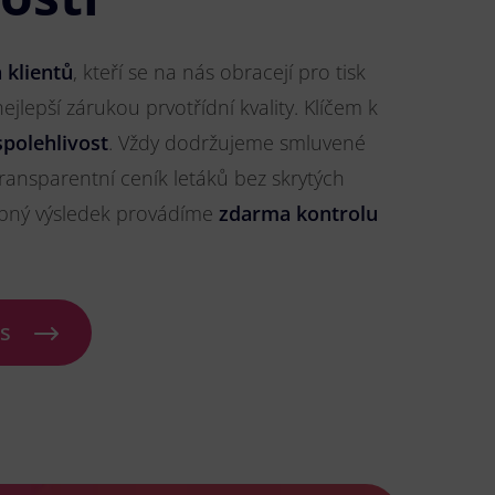
 klientů
, kteří se na nás obracejí pro tisk
nejlepší zárukou prvotřídní kvality. Klíčem k
spolehlivost
. Vždy dodržujeme smluvené
ransparentní ceník letáků bez skrytých
ybný výsledek provádíme
zdarma kontrolu
ás