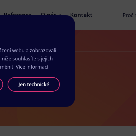
Reference
O nás
Kontakt
Proč
zení webu a zobrazovali
íže souhlasíte s jejich
změnit.
Více informací
ů v Loktu
Jen technické