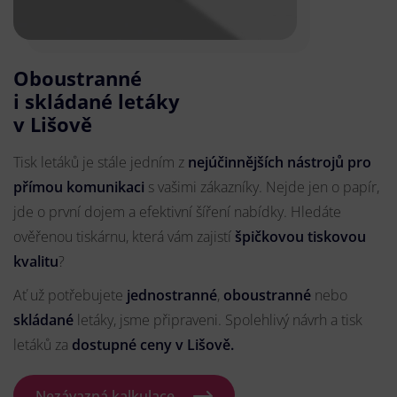
Oboustranné
i skládané letáky
v Lišově
Tisk letáků je stále jedním z
nejúčinnějších nástrojů pro
přímou komunikaci
s vašimi zákazníky. Nejde jen o papír,
jde o první dojem a efektivní šíření nabídky. Hledáte
ověřenou tiskárnu, která vám zajistí
špičkovou tiskovou
kvalitu
?
Ať už potřebujete
jednostranné
,
oboustranné
nebo
skládané
letáky, jsme připraveni. Spolehlivý návrh a tisk
letáků za
dostupné ceny v Lišově.
Nezávazná kalkulace