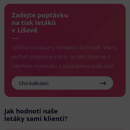
Zadejte poptávku
na tisk letáků
v Lišově
Vyplňte nezávazný kontaktní formulář. Vše si
pečlivě projdeme a brzy se vám ozveme s
návrhem materiálu a nezávaznou kalkulací.
Chci kalkulaci
Jak hodnotí naše
letáky sami klienti?