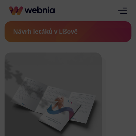
Návrh letáků v Lišově