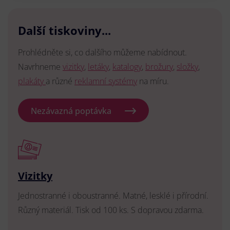
Další tiskoviny...
Prohlédněte si, co dalšího můžeme nabídnout.
Navrhneme
vizitky
,
letáky
,
katalogy
,
brožury
,
složky
,
plakáty
a různé
reklamní systémy
na míru.
Nezávazná poptávka
Vizitky
Jednostranné i oboustranné. Matné, lesklé i přírodní.
Různý materiál. Tisk od 100 ks. S dopravou zdarma.