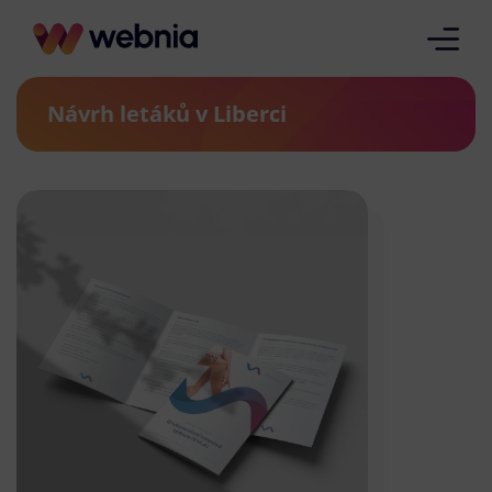
Návrh letáků v Liberci