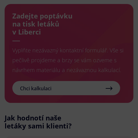
Zadejte poptávku
na tisk letáků
v Liberci
Vyplňte nezávazný kontaktní formulář. Vše si
pečlivě projdeme a brzy se vám ozveme s
návrhem materiálu a nezávaznou kalkulací.
Chci kalkulaci
Jak hodnotí naše
letáky sami klienti?