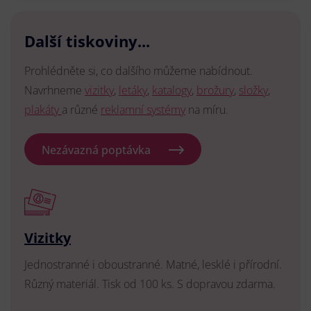
Další tiskoviny...
Prohlédněte si, co dalšího můžeme nabídnout.
Navrhneme
vizitky
,
letáky
,
katalogy
,
brožury
,
složky
,
plakáty
a různé
reklamní systémy
na míru.
Nezávazná poptávka
Vizitky
Jednostranné i oboustranné. Matné, lesklé i přírodní.
Různý materiál. Tisk od 100 ks. S dopravou zdarma.