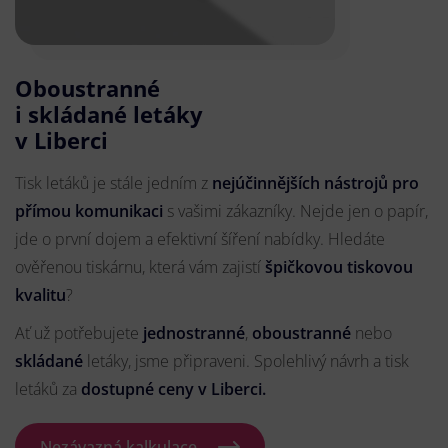
Oboustranné
i skládané letáky
v Liberci
Tisk letáků je stále jedním z
nejúčinnějších nástrojů pro
přímou komunikaci
s vašimi zákazníky. Nejde jen o papír,
jde o první dojem a efektivní šíření nabídky. Hledáte
ověřenou tiskárnu, která vám zajistí
špičkovou tiskovou
kvalitu
?
Ať už potřebujete
jednostranné
,
oboustranné
nebo
skládané
letáky, jsme připraveni. Spolehlivý návrh a tisk
letáků za
dostupné ceny v Liberci.
Nezávazná kalkulace