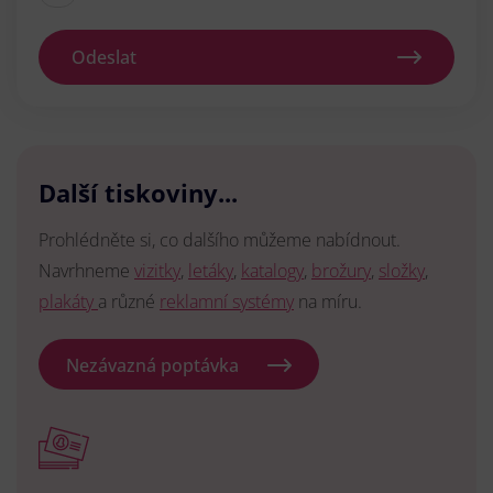
Odeslat
Další tiskoviny...
Prohlédněte si, co dalšího můžeme nabídnout.
Navrhneme
vizitky
,
letáky
,
katalogy
,
brožury
,
složky
,
plakáty
a různé
reklamní systémy
na míru.
Nezávazná poptávka