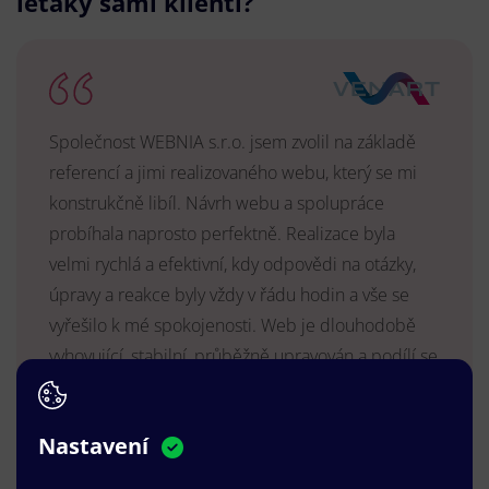
letáky sami klienti?
Společnost WEBNIA s.r.o. jsem zvolil na základě
referencí a jimi realizovaného webu, který se mi
konstrukčně libíl. Návrh webu a spolupráce
probíhala naprosto perfektně. Realizace byla
velmi rychlá a efektivní, kdy odpovědi na otázky,
úpravy a reakce byly vždy v řádu hodin a vše se
vyřešilo k mé spokojenosti. Web je dlouhodobě
vyhovující, stabilní, průběžně upravován a podílí se
na pozitivním vnímání naší značky.
MUDr. Radek Vyšohlíd
,
Nastavení
VENART s.r.o.