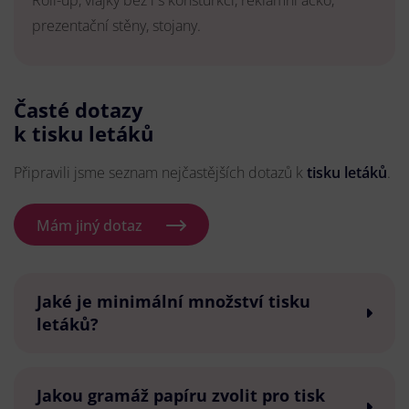
Roll-up, vlajky bez i s konsturkcí, reklamní áčko,
prezentační stěny, stojany.
Časté dotazy
k tisku letáků
Připravili jsme seznam nejčastějších dotazů k
tisku letáků
.
Mám jiný dotaz
Jaké je minimální množství tisku
letáků?
Jakou gramáž papíru zvolit pro tisk