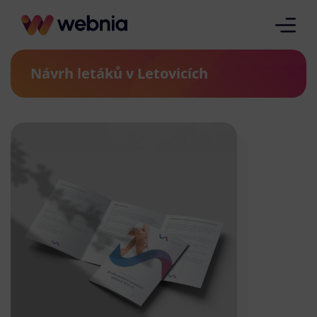
Návrh letáků v Letovicích