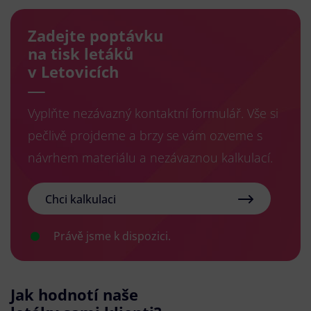
Zadejte poptávku
na tisk letáků
v Letovicích
Vyplňte nezávazný kontaktní formulář. Vše si
pečlivě projdeme a brzy se vám ozveme s
návrhem materiálu a nezávaznou kalkulací.
Chci kalkulaci
Právě jsme k dispozici.
Jak hodnotí naše