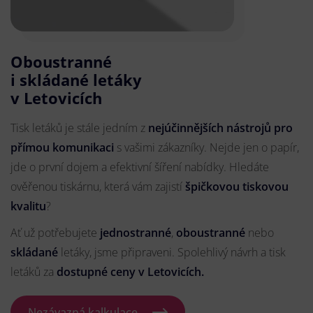
Oboustranné
i skládané letáky
v Letovicích
Tisk letáků je stále jedním z
nejúčinnějších nástrojů pro
přímou komunikaci
s vašimi zákazníky. Nejde jen o papír,
jde o první dojem a efektivní šíření nabídky. Hledáte
ověřenou tiskárnu, která vám zajistí
špičkovou tiskovou
kvalitu
?
Ať už potřebujete
jednostranné
,
oboustranné
nebo
skládané
letáky, jsme připraveni. Spolehlivý návrh a tisk
letáků za
dostupné ceny v Letovicích.
Nezávazná kalkulace