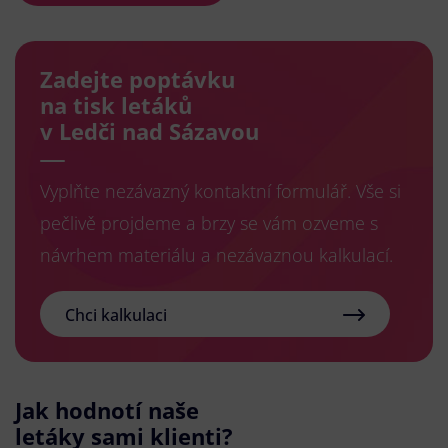
Zadejte poptávku
na tisk letáků
v Ledči nad Sázavou
Vyplňte nezávazný kontaktní formulář. Vše si
pečlivě projdeme a brzy se vám ozveme s
návrhem materiálu a nezávaznou kalkulací.
Chci kalkulaci
Jak hodnotí naše
letáky sami klienti?