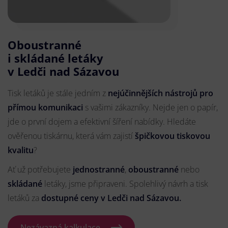
Oboustranné
i skládané letáky
v Ledči nad Sázavou
Tisk letáků je stále jedním z
nejúčinnějších nástrojů pro
přímou komunikaci
s vašimi zákazníky. Nejde jen o papír,
jde o první dojem a efektivní šíření nabídky. Hledáte
ověřenou tiskárnu, která vám zajistí
špičkovou tiskovou
kvalitu
?
Ať už potřebujete
jednostranné
,
oboustranné
nebo
skládané
letáky, jsme připraveni. Spolehlivý návrh a tisk
letáků za
dostupné ceny v Ledči nad Sázavou.
Nezávazná kalkulace