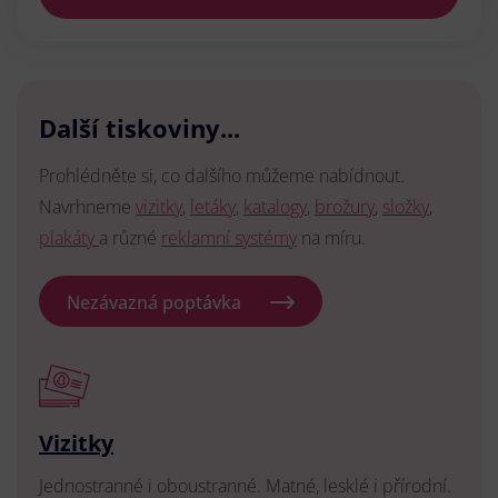
Další tiskoviny...
Prohlédněte si, co dalšího můžeme nabídnout.
Navrhneme
vizitky
,
letáky
,
katalogy
,
brožury
,
složky
,
plakáty
a různé
reklamní systémy
na míru.
Nezávazná poptávka
Vizitky
Jednostranné i oboustranné. Matné, lesklé i přírodní.