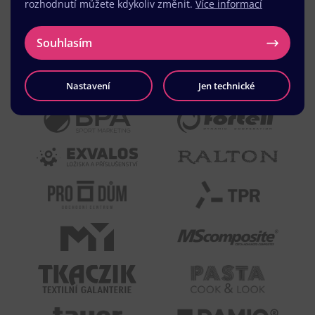
rozhodnutí můžete kdykoliv změnit.
Více informací
Souhlasím
Nastavení
Jen technické