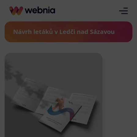
Návrh letáků v Ledči nad Sázavou