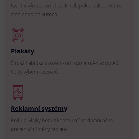
Kvalitní výroba samolepek, nálepek a etiket. Tisk na
arch nebo po kusech.
Plakáty
Široká nabídka tiskovin - od rozměru A4 až po A0.
Velký výběr materiálů.
Reklamní systémy
Roll-up, vlajky bez i s konsturkcí, reklamní áčko,
prezentační stěny, stojany.