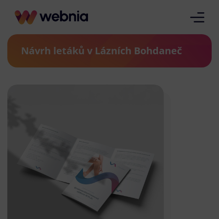
Návrh letáků v Lázních Bohdaneč