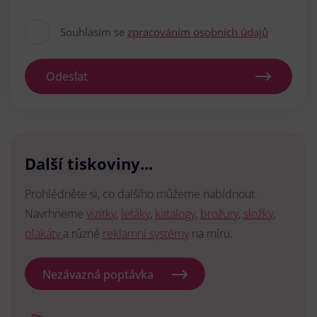
Souhlasím se
zpracováním osobních údajů
Odeslat
Další tiskoviny...
Prohlédněte si, co dalšího můžeme nabídnout.
Navrhneme
vizitky
,
letáky
,
katalogy
,
brožury
,
složky
,
plakáty
a různé
reklamní systémy
na míru.
Nezávazná poptávka