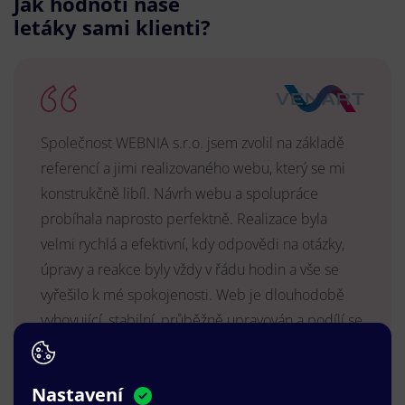
Jak hodnotí naše
letáky sami klienti?
Společnost WEBNIA s.r.o. jsem zvolil na základě
referencí a jimi realizovaného webu, který se mi
konstrukčně libíl. Návrh webu a spolupráce
probíhala naprosto perfektně. Realizace byla
velmi rychlá a efektivní, kdy odpovědi na otázky,
úpravy a reakce byly vždy v řádu hodin a vše se
vyřešilo k mé spokojenosti. Web je dlouhodobě
vyhovující, stabilní, průběžně upravován a podílí se
na pozitivním vnímání naší značky.
MUDr. Radek Vyšohlíd
,
Nastavení
VENART s.r.o.