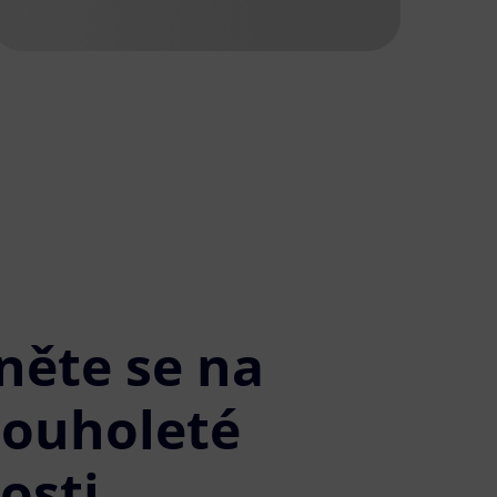
něte se na
louholeté
osti