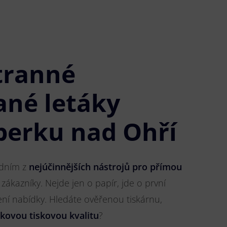
tranné
ané letáky
perku nad Ohří
jedním z
nejúčinnějších nástrojů pro přímou
 zákazníky. Nejde jen o papír, jde o první
ření nabídky. Hledáte ověřenou tiskárnu,
čkovou tiskovou kvalitu
?