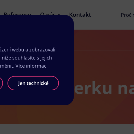
Reference
O nás
Kontakt
Proč
zení webu a zobrazovali
íže souhlasíte s jejich
změnit.
Více informací
ů v Kynšperku n
Jen technické