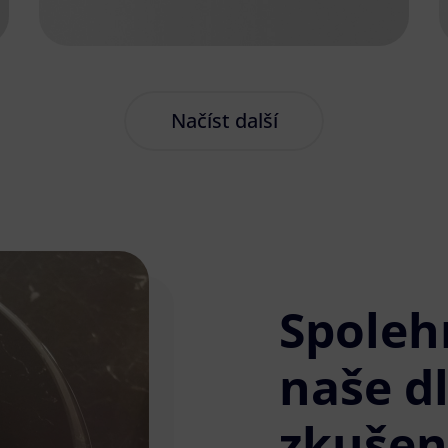
Načíst další
Spoleh
naše d
zkušen