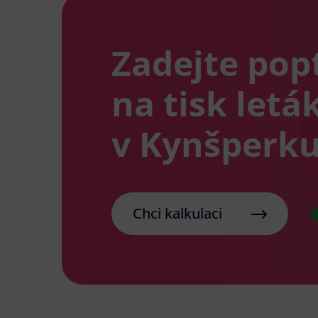
Zadejte pop
na tisk letá
v Kynšperku
Chci kalkulaci