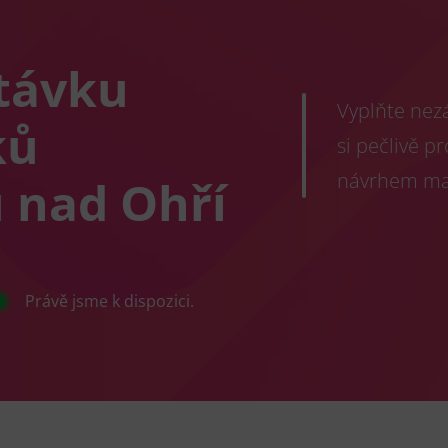
távku
Vyplňte nez
ků
si pečlivě 
návrhem mat
 nad Ohří
Právě jsme k dispozici.