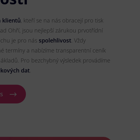
 klientů
, kteří se na nás obracejí pro tisk
ad Ohří, jsou nejlepší zárukou prvotřídní
pěchu je pro nás
spolehlivost
. Vždy
 termíny a nabízíme transparentní ceník
 nákladů. Pro bezchybný výsledek provádíme
skových dat
.
ás