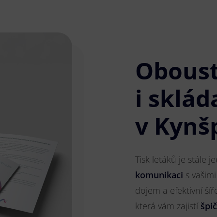
Obous
i sklád
v Kynš
Tisk letáků je stále 
komunikaci
s vašimi
dojem a efektivní ší
která vám zajistí
špi