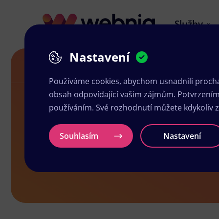
Služby
Nastavení
Návrh letáků v Kynšperku nad Ohří
Používáme cookies, abychom usnadnili prochá
obsah odpovídající vašim zájmům. Potvrzením n
používáním. Své rozhodnutí můžete kdykoliv 
Návrh leták
Souhlasím
Nastavení