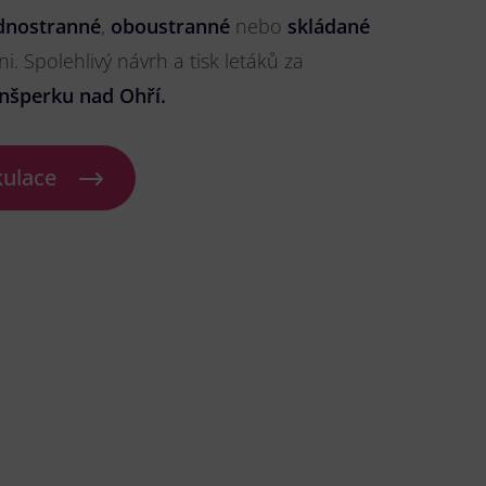
dnostranné
,
oboustranné
nebo
skládané
ni. Spolehlivý návrh a tisk letáků za
nšperku nad Ohří.
kulace