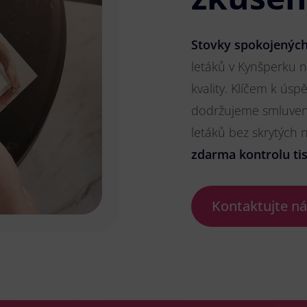
Stovky spokojených
letáků v Kynšperku n
kvality. Klíčem k ús
dodržujeme smluvené
letáků bez skrytých
zdarma kontrolu ti
Kontaktujte n