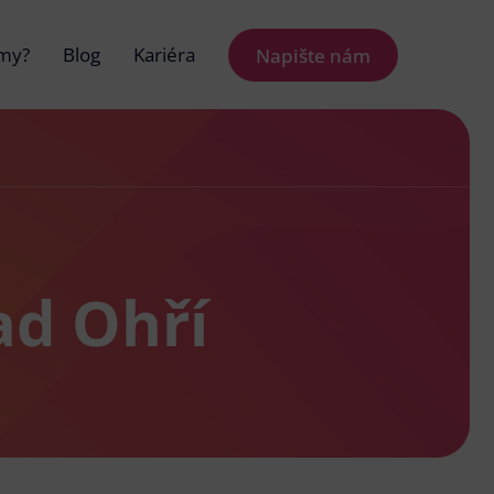
 my?
Blog
Kariéra
Napište nám
ad Ohří