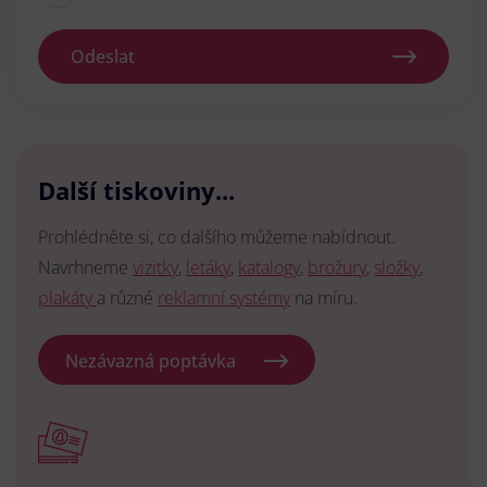
Odeslat
Další tiskoviny...
Prohlédněte si, co dalšího můžeme nabídnout.
Navrhneme
vizitky
,
letáky
,
katalogy
,
brožury
,
složky
,
plakáty
a různé
reklamní systémy
na míru.
Nezávazná poptávka