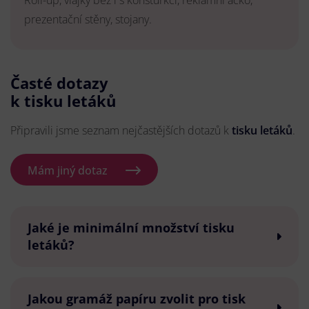
Roll-up, vlajky bez i s konsturkcí, reklamní áčko,
prezentační stěny, stojany.
Časté dotazy
k tisku letáků
Připravili jsme seznam nejčastějších dotazů k
tisku letáků
.
Mám jiný dotaz
Jaké je minimální množství tisku
letáků?
Jakou gramáž papíru zvolit pro tisk