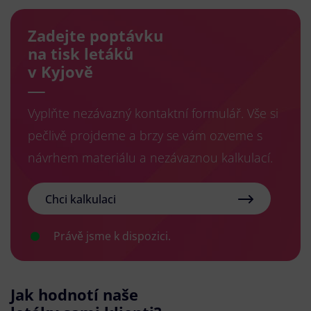
Zadejte poptávku
na tisk letáků
v Kyjově
Vyplňte nezávazný kontaktní formulář. Vše si
pečlivě projdeme a brzy se vám ozveme s
návrhem materiálu a nezávaznou kalkulací.
Chci kalkulaci
Právě jsme k dispozici.
Jak hodnotí naše