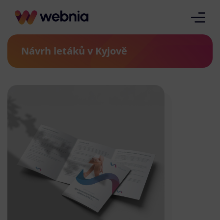
Návrh letáků v Kyjově