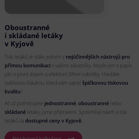
Oboustranné
i skládané letáky
v Kyjově
Tisk letáků je stále jedním z
nejúčinnějších nástrojů pro
přímou komunikaci
s vašimi zákazníky. Nejde jen o papír,
jde o první dojem a efektivní šíření nabídky. Hledáte
ověřenou tiskárnu, která vám zajistí
špičkovou tiskovou
kvalitu
?
Ať už potřebujete
jednostranné
,
oboustranné
nebo
skládané
letáky, jsme připraveni. Spolehlivý návrh a tisk
letáků za
dostupné ceny v Kyjově.
Nezávazná kalkulace