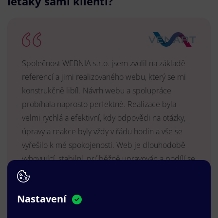
letáky sami klienti?
Společnost WEBNIA s.r.o. jsem zvolil na základě
referencí a jimi realizovaného webu, který se mi
konstrukčně libíl. Návrh webu a spolupráce
probíhala naprosto perfektně. Realizace byla
velmi rychlá a efektivní, kdy odpovědi na otázky,
úpravy a reakce byly vždy v řádu hodin a vše se
vyřešilo k mé spokojenosti. Web je dlouhodobě
vyhovující, stabilní, průběžně upravován a podílí se
na pozitivním vnímání naší značky.
MUDr. Radek Vyšohlíd
,
Nastavení
VENART s.r.o.