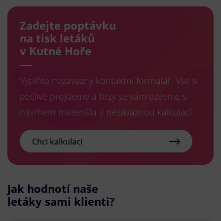
Zadejte poptávku
na tisk letáků
v Kutné Hoře
Vyplňte nezávazný kontaktní formulář. Vše si
pečlivě projdeme a brzy se vám ozveme s
návrhem materiálu a nezávaznou kalkulací.
Chci kalkulaci
Jak hodnotí naše
letáky sami klienti?