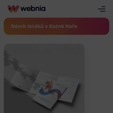
Návrh letáků v Kutné Hoře