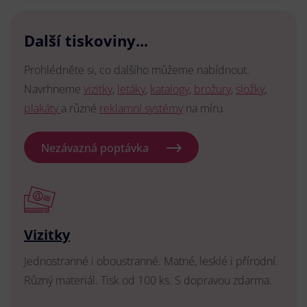
Další tiskoviny...
Prohlédněte si, co dalšího můžeme nabídnout.
Navrhneme
vizitky
,
letáky
,
katalogy
,
brožury
,
složky
,
plakáty
a různé
reklamní systémy
na míru.
Nezávazná poptávka
Vizitky
Jednostranné i oboustranné. Matné, lesklé i přírodní.
Různý materiál. Tisk od 100 ks. S dopravou zdarma.