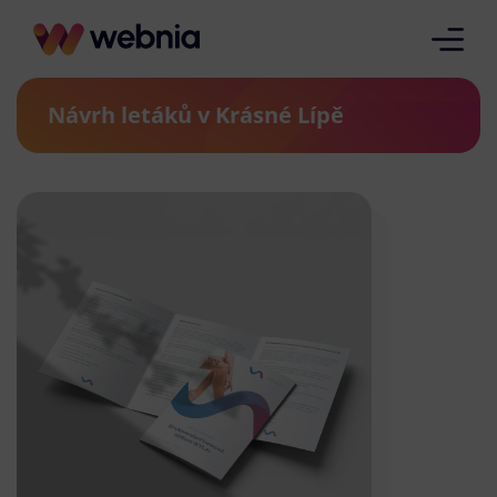
Návrh letáků v Krásné Lípě