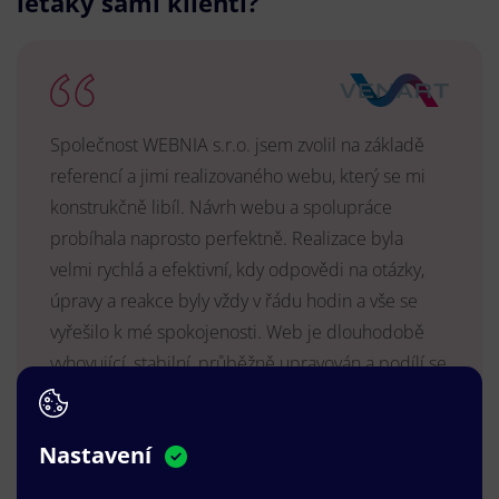
letáky sami klienti?
Společnost WEBNIA s.r.o. jsem zvolil na základě
referencí a jimi realizovaného webu, který se mi
konstrukčně libíl. Návrh webu a spolupráce
probíhala naprosto perfektně. Realizace byla
velmi rychlá a efektivní, kdy odpovědi na otázky,
úpravy a reakce byly vždy v řádu hodin a vše se
vyřešilo k mé spokojenosti. Web je dlouhodobě
vyhovující, stabilní, průběžně upravován a podílí se
na pozitivním vnímání naší značky.
MUDr. Radek Vyšohlíd
,
Nastavení
VENART s.r.o.