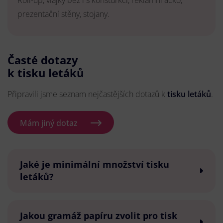
Roll-up, vlajky bez i s konsturkcí, reklamní áčko,
prezentační stěny, stojany.
Časté dotazy
k tisku letáků
Připravili jsme seznam nejčastějších dotazů k
tisku letáků
.
Mám jiný dotaz
Jaké je minimální množství tisku
letáků?
Jakou gramáž papíru zvolit pro tisk