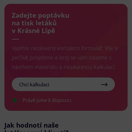
Zadejte poptávku
na tisk letáků
v Krásné Lípě
Vyplňte nezávazný kontaktní formulář. Vše si
pečlivě projdeme a brzy se vám ozveme s
návrhem materiálu a nezávaznou kalkulací.
Chci kalkulaci
Právě jsme k dispozici.
Jak hodnotí naše