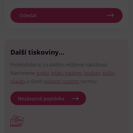
Odeslat
Další tiskoviny...
Prohlédněte si, co dalšího můžeme nabídnout.
Navrhneme
vizitky
,
letáky
,
katalogy
,
brožury
,
složky
,
plakáty
a různé
reklamní systémy
na míru.
Nezávazná poptávka